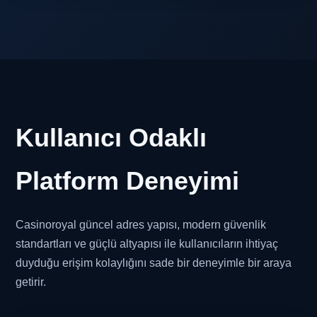
Kullanıcı Odaklı
Platform Deneyimi
Casinoroyal güncel adres yapısı, modern güvenlik
standartları ve güçlü altyapısı ile kullanıcıların ihtiyaç
duyduğu erişim kolaylığını sade bir deneyimle bir araya
getirir.