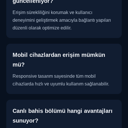
güncelleniyor?
Erişim sürekliliğini korumak ve kullanıcı
deneyimini geliştirmek amacıyla bağlantı yapıları
düzenli olarak optimize edilir.
Mobil cihazlardan erişim mümkün
mü?
Responsive tasarım sayesinde tüm mobil
cihazlarda hızlı ve uyumlu kullanım sağlanabilir.
Canlı bahis bölümü hangi avantajları
sunuyor?