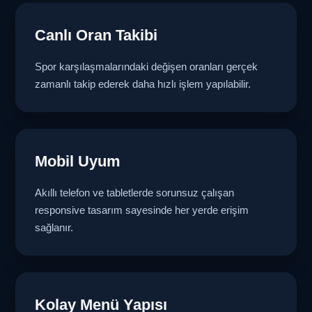
Canlı Oran Takibi
Spor karşılaşmalarındaki değişen oranları gerçek
zamanlı takip ederek daha hızlı işlem yapılabilir.
Mobil Uyum
Akıllı telefon ve tabletlerde sorunsuz çalışan
responsive tasarım sayesinde her yerde erişim
sağlanır.
Kolay Menü Yapısı