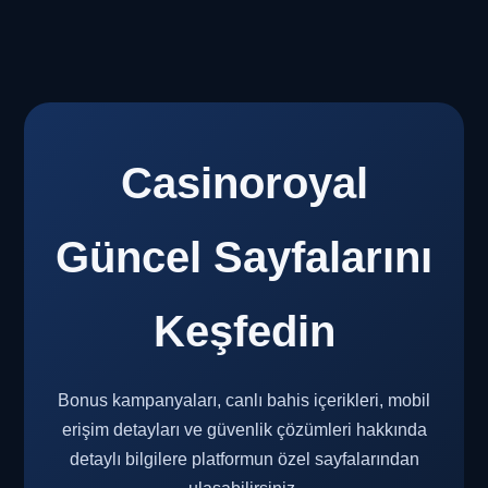
Casinoroyal
Güncel Sayfalarını
Keşfedin
Bonus kampanyaları, canlı bahis içerikleri, mobil
erişim detayları ve güvenlik çözümleri hakkında
detaylı bilgilere platformun özel sayfalarından