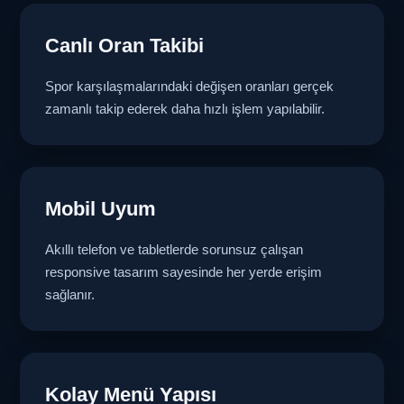
Canlı Oran Takibi
Spor karşılaşmalarındaki değişen oranları gerçek
zamanlı takip ederek daha hızlı işlem yapılabilir.
Mobil Uyum
Akıllı telefon ve tabletlerde sorunsuz çalışan
responsive tasarım sayesinde her yerde erişim
sağlanır.
Kolay Menü Yapısı