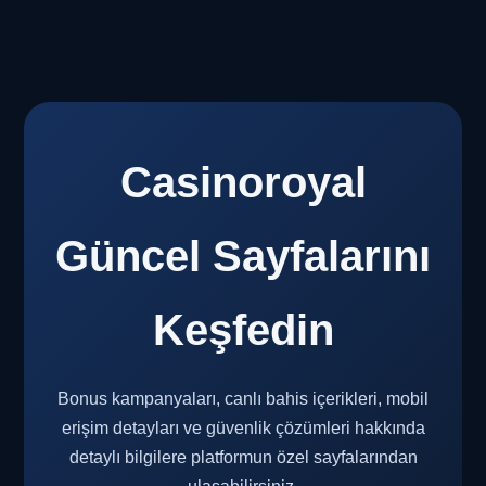
Casinoroyal
Güncel Sayfalarını
Keşfedin
Bonus kampanyaları, canlı bahis içerikleri, mobil
erişim detayları ve güvenlik çözümleri hakkında
detaylı bilgilere platformun özel sayfalarından