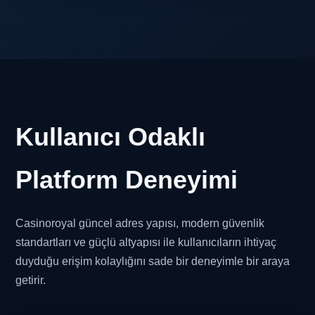
Kullanıcı Odaklı
Platform Deneyimi
Casinoroyal güncel adres yapısı, modern güvenlik
standartları ve güçlü altyapısı ile kullanıcıların ihtiyaç
duyduğu erişim kolaylığını sade bir deneyimle bir araya
getirir.