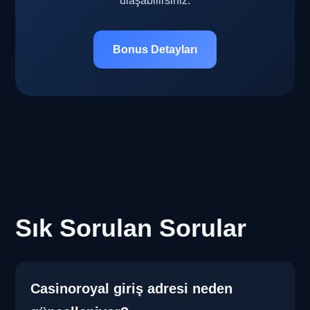
ulaşabilirsiniz.
Bonus Detayları
Sık Sorulan Sorular
Casinoroyal giriş adresi neden