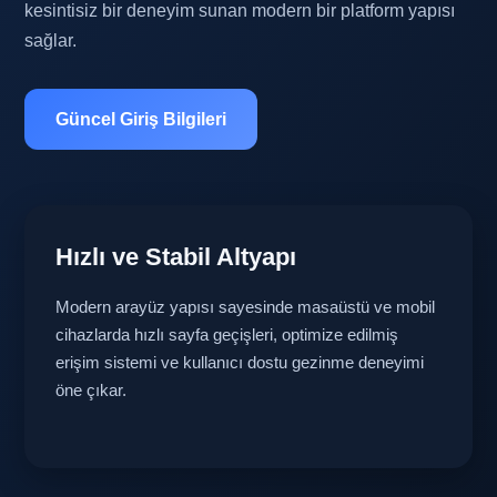
kesintisiz bir deneyim sunan modern bir platform yapısı
sağlar.
Güncel Giriş Bilgileri
Hızlı ve Stabil Altyapı
Modern arayüz yapısı sayesinde masaüstü ve mobil
cihazlarda hızlı sayfa geçişleri, optimize edilmiş
erişim sistemi ve kullanıcı dostu gezinme deneyimi
öne çıkar.