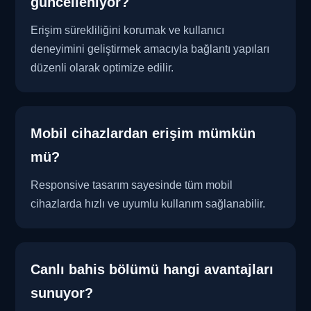
güncelleniyor?
Erişim sürekliliğini korumak ve kullanıcı
deneyimini geliştirmek amacıyla bağlantı yapıları
düzenli olarak optimize edilir.
Mobil cihazlardan erişim mümkün
mü?
Responsive tasarım sayesinde tüm mobil
cihazlarda hızlı ve uyumlu kullanım sağlanabilir.
Canlı bahis bölümü hangi avantajları
sunuyor?