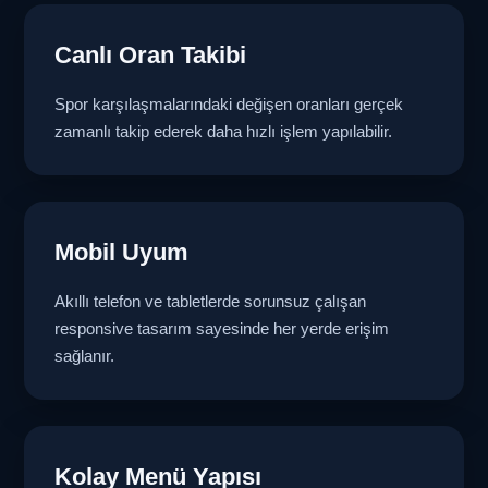
Canlı Oran Takibi
Spor karşılaşmalarındaki değişen oranları gerçek
zamanlı takip ederek daha hızlı işlem yapılabilir.
Mobil Uyum
Akıllı telefon ve tabletlerde sorunsuz çalışan
responsive tasarım sayesinde her yerde erişim
sağlanır.
Kolay Menü Yapısı