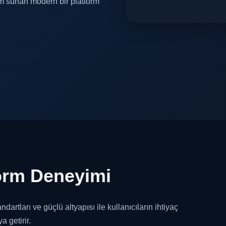
im sunan modern bir platform
form Deneyimi
rtları ve güçlü altyapısı ile kullanıcıların ihtiyaç
 getirir.