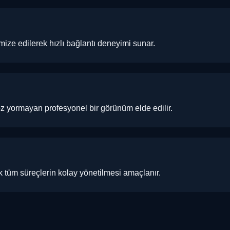
mize edilerek hızlı bağlantı deneyimi sunar.
öz yormayan profesyonel bir görünüm elde edilir.
k tüm süreçlerin kolay yönetilmesi amaçlanır.