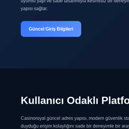
uyumlu yapı ve sade tasarımıyla kesintisiz bir deney
yapısı sağlar.
Güncel Giriş Bilgileri
Kullanıcı Odaklı Plat
Casinoroyal güncel adres yapısı, modern güvenlik standa
duyduğu erişim kolaylığını sade bir deneyimle bir araya