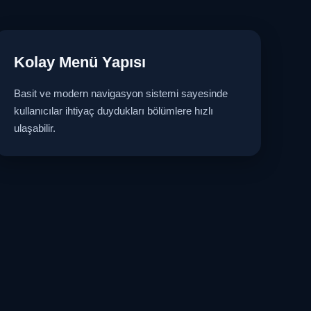
Kolay Menü Yapısı
Basit ve modern navigasyon sistemi sayesinde
kullanıcılar ihtiyaç duydukları bölümlere hızlı
ulaşabilir.