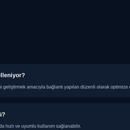
lleniyor?
 geliştirmek amacıyla bağlantı yapıları düzenli olarak optimize e
ü?
 hızlı ve uyumlu kullanım sağlanabilir.