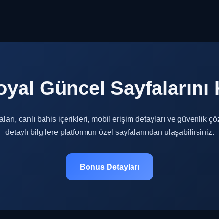
yal Güncel Sayfalarını
rı, canlı bahis içerikleri, mobil erişim detayları ve güvenlik ç
detaylı bilgilere platformun özel sayfalarından ulaşabilirsiniz.
Bonus Detayları