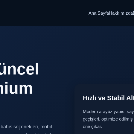
Ana Sayfa
Hakkımızda
üncel
mium
Hızlı ve Stabil Al
Modern arayüz yapısı saye
geçişleri, optimize edilmi
öne çıkar.
ı bahis seçenekleri, mobil