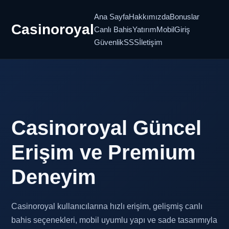
Ana Sayfa
Hakkımızda
Bonuslar
Casinoroyal
Canlı Bahis
Yatırım
Mobil
Giriş
Güvenlik
SSS
İletişim
Casinoroyal Güncel
Erişim ve Premium
Deneyim
Casinoroyal kullanıcılarına hızlı erişim, gelişmiş canlı
bahis seçenekleri, mobil uyumlu yapı ve sade tasarımıyla