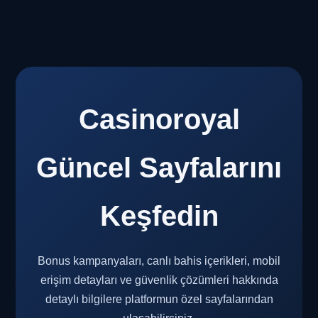
Casinoroyal
Güncel Sayfalarını
Keşfedin
Bonus kampanyaları, canlı bahis içerikleri, mobil
erişim detayları ve güvenlik çözümleri hakkında
detaylı bilgilere platformun özel sayfalarından