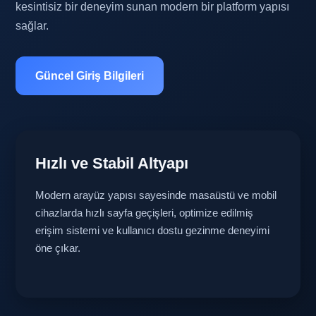
kesintisiz bir deneyim sunan modern bir platform yapısı
sağlar.
Güncel Giriş Bilgileri
Hızlı ve Stabil Altyapı
Modern arayüz yapısı sayesinde masaüstü ve mobil
cihazlarda hızlı sayfa geçişleri, optimize edilmiş
erişim sistemi ve kullanıcı dostu gezinme deneyimi
öne çıkar.