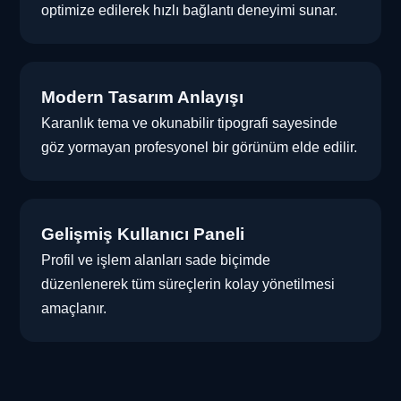
optimize edilerek hızlı bağlantı deneyimi sunar.
Modern Tasarım Anlayışı
Karanlık tema ve okunabilir tipografi sayesinde
göz yormayan profesyonel bir görünüm elde edilir.
Gelişmiş Kullanıcı Paneli
Profil ve işlem alanları sade biçimde
düzenlenerek tüm süreçlerin kolay yönetilmesi
amaçlanır.