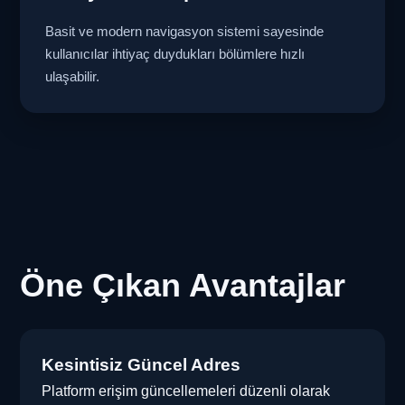
Basit ve modern navigasyon sistemi sayesinde
kullanıcılar ihtiyaç duydukları bölümlere hızlı
ulaşabilir.
Öne Çıkan Avantajlar
Kesintisiz Güncel Adres
Platform erişim güncellemeleri düzenli olarak