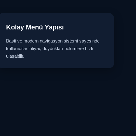
Kolay Menü Yapısı
Basit ve modern navigasyon sistemi sayesinde
kullanıcılar ihtiyaç duydukları bölümlere hızlı
ulaşabilir.