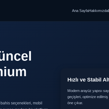
Ana Sayfa
Hakkımızda
üncel
mium
Hızlı ve Stabil Al
Modern arayüz yapısı saye
geçişleri, optimize edilmi
öne çıkar.
ı bahis seçenekleri, mobil