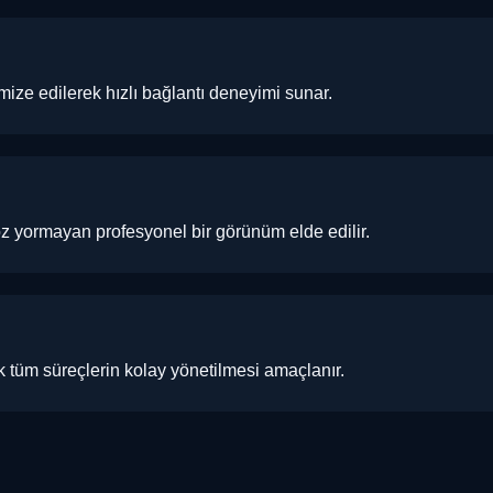
mize edilerek hızlı bağlantı deneyimi sunar.
öz yormayan profesyonel bir görünüm elde edilir.
k tüm süreçlerin kolay yönetilmesi amaçlanır.