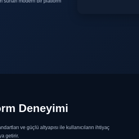
im sunan modern bir platform
form Deneyimi
rtları ve güçlü altyapısı ile kullanıcıların ihtiyaç
 getirir.