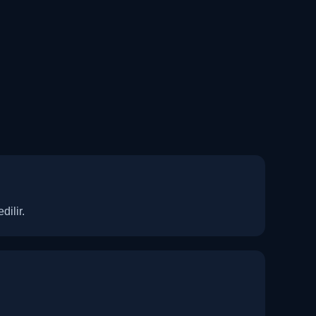
dilir.