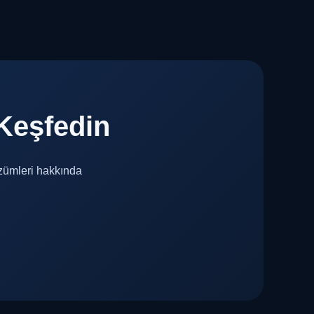
 Keşfedin
özümleri hakkında