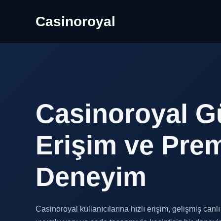
Casinoroyal
Casinoroyal G
Erişim ve Pre
Deneyim
Casinoroyal kullanıcılarına hızlı erişim, gelişmiş canl