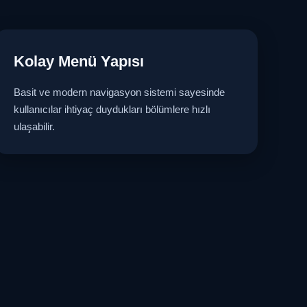
Kolay Menü Yapısı
Basit ve modern navigasyon sistemi sayesinde
kullanıcılar ihtiyaç duydukları bölümlere hızlı
ulaşabilir.