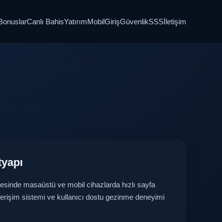
Bonuslar
Canlı Bahis
Yatırım
Mobil
Giriş
Güvenlik
SSS
İletişim
tyapı
sinde masaüstü ve mobil cihazlarda hızlı sayfa
ş erişim sistemi ve kullanıcı dostu gezinme deneyimi