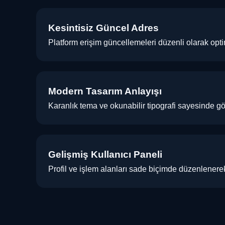
Kesintisiz Güncel Adres
Platform erişim güncellemeleri düzenli olarak opti
Modern Tasarım Anlayışı
Karanlık tema ve okunabilir tipografi sayesinde g
Gelişmiş Kullanıcı Paneli
Profil ve işlem alanları sade biçimde düzenlenere