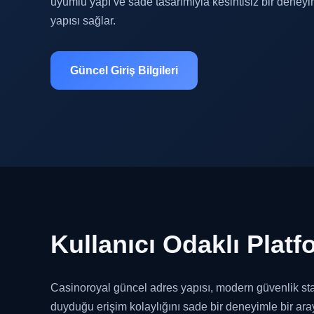
uyumlu yapı ve sade tasarımıyla kesintisiz bir deney
yapısı sağlar.
Güncel Giriş Bilgileri
Kullanıcı Odaklı Plat
Casinoroyal güncel adres yapısı, modern güvenlik standa
duyduğu erişim kolaylığını sade bir deneyimle bir araya