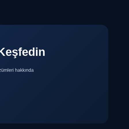
 Keşfedin
özümleri hakkında