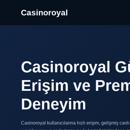
Casinoroyal
Casinoroyal G
Erişim ve Pre
Deneyim
Casinoroyal kullanıcılarına hızlı erişim, gelişmiş canl