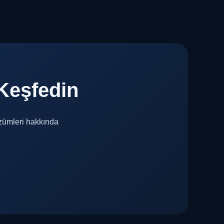
 Keşfedin
özümleri hakkında