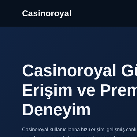
Casinoroyal
Casinoroyal G
Erişim ve Pre
Deneyim
Casinoroyal kullanıcılarına hızlı erişim, gelişmiş canl