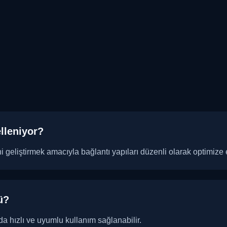
lleniyor?
 geliştirmek amacıyla bağlantı yapıları düzenli olarak optimize e
ü?
 hızlı ve uyumlu kullanım sağlanabilir.