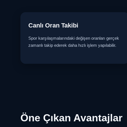
Canlı Oran Takibi
Spor karşılaşmalarındaki değişen oranları gerçek
zamanlı takip ederek daha hızlı işlem yapılabilir.
Öne Çıkan Avantajlar