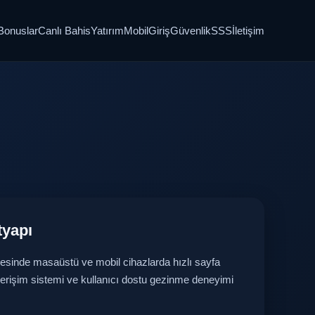
Bonuslar
Canlı Bahis
Yatırım
Mobil
Giriş
Güvenlik
SSS
İletişim
tyapı
sinde masaüstü ve mobil cihazlarda hızlı sayfa
ş erişim sistemi ve kullanıcı dostu gezinme deneyimi