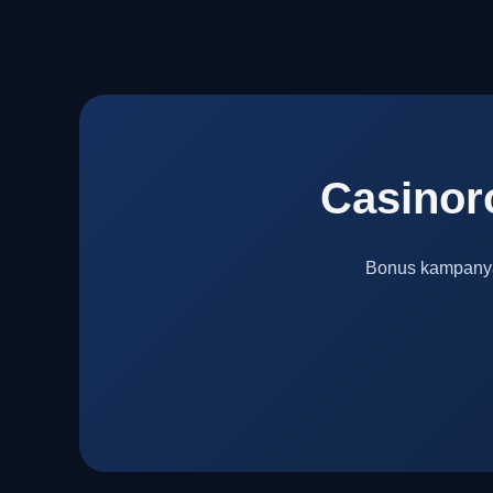
Casinoro
Bonus kampanyala