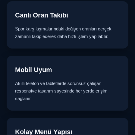
Canlı Oran Takibi
Spor karşılaşmalarındaki değişen oranları gerçek
zamanlı takip ederek daha hızlı işlem yapılabilir.
Mobil Uyum
Akıllı telefon ve tabletlerde sorunsuz çalışan
responsive tasarım sayesinde her yerde erişim
sağlanır.
Kolay Menü Yapısı