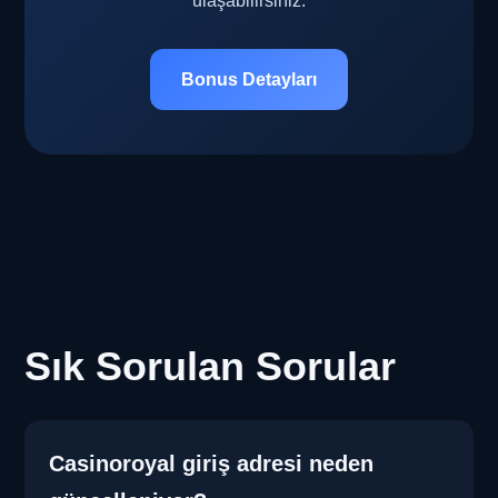
ulaşabilirsiniz.
Bonus Detayları
Sık Sorulan Sorular
Casinoroyal giriş adresi neden