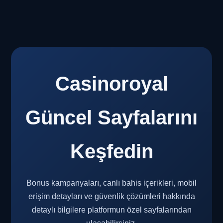
Casinoroyal
Güncel Sayfalarını
Keşfedin
Bonus kampanyaları, canlı bahis içerikleri, mobil
erişim detayları ve güvenlik çözümleri hakkında
detaylı bilgilere platformun özel sayfalarından