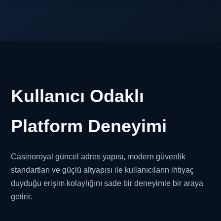
Kullanıcı Odaklı
Platform Deneyimi
Casinoroyal güncel adres yapısı, modern güvenlik
standartları ve güçlü altyapısı ile kullanıcıların ihtiyaç
duyduğu erişim kolaylığını sade bir deneyimle bir araya
getirir.