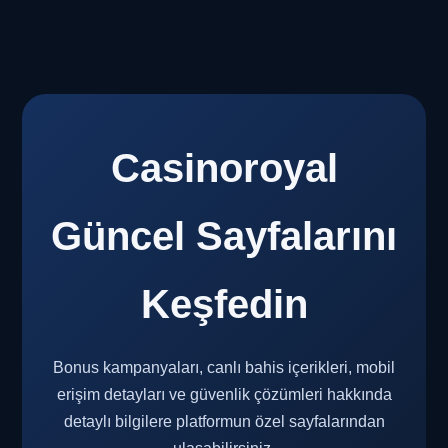
Casinoroyal
Güncel Sayfalarını
Keşfedin
Bonus kampanyaları, canlı bahis içerikleri, mobil
erişim detayları ve güvenlik çözümleri hakkında
detaylı bilgilere platformun özel sayfalarından