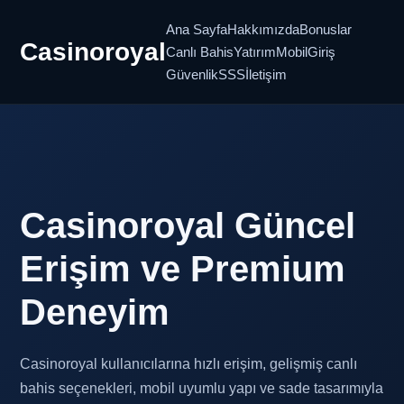
Ana Sayfa
Hakkımızda
Bonuslar
Casinoroyal
Canlı Bahis
Yatırım
Mobil
Giriş
Güvenlik
SSS
İletişim
Casinoroyal Güncel
Erişim ve Premium
Deneyim
Casinoroyal kullanıcılarına hızlı erişim, gelişmiş canlı
bahis seçenekleri, mobil uyumlu yapı ve sade tasarımıyla