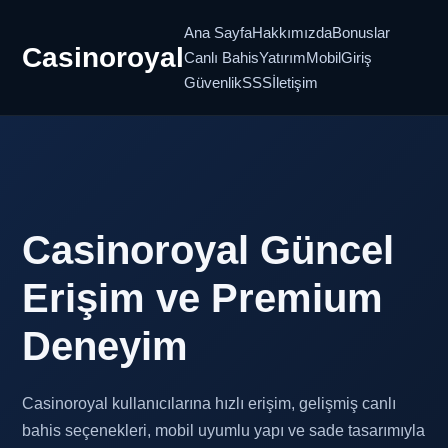
Ana Sayfa
Hakkımızda
Bonuslar
Casinoroyal
Canlı Bahis
Yatırım
Mobil
Giriş
Güvenlik
SSS
İletişim
Casinoroyal Güncel
Erişim ve Premium
Deneyim
Casinoroyal kullanıcılarına hızlı erişim, gelişmiş canlı
bahis seçenekleri, mobil uyumlu yapı ve sade tasarımıyla