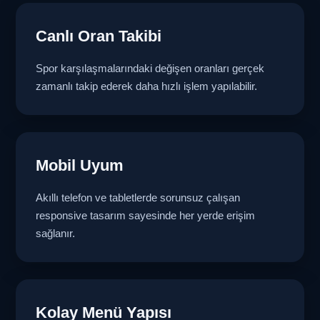
Canlı Oran Takibi
Spor karşılaşmalarındaki değişen oranları gerçek
zamanlı takip ederek daha hızlı işlem yapılabilir.
Mobil Uyum
Akıllı telefon ve tabletlerde sorunsuz çalışan
responsive tasarım sayesinde her yerde erişim
sağlanır.
Kolay Menü Yapısı