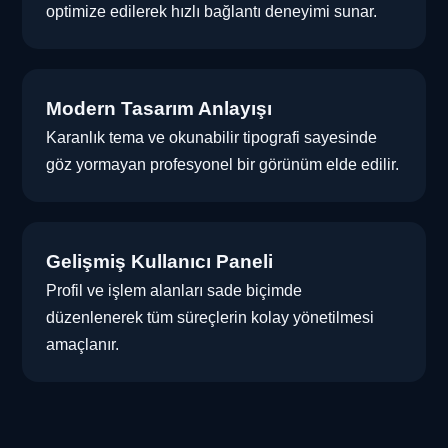
optimize edilerek hızlı bağlantı deneyimi sunar.
Modern Tasarım Anlayışı
Karanlık tema ve okunabilir tipografi sayesinde
göz yormayan profesyonel bir görünüm elde edilir.
Gelişmiş Kullanıcı Paneli
Profil ve işlem alanları sade biçimde
düzenlenerek tüm süreçlerin kolay yönetilmesi
amaçlanır.