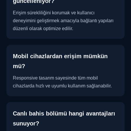
güncelleniyor?
Erişim sürekliliğini korumak ve kullanıcı
deneyimini geliştirmek amacıyla bağlantı yapıları
düzenli olarak optimize edilir.
Mobil cihazlardan erişim mümkün
mü?
Responsive tasarım sayesinde tüm mobil
cihazlarda hızlı ve uyumlu kullanım sağlanabilir.
Canlı bahis bölümü hangi avantajları
sunuyor?