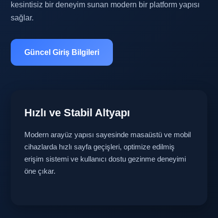
kesintisiz bir deneyim sunan modern bir platform yapısı
sağlar.
Güncel Giriş Bilgileri
Hızlı ve Stabil Altyapı
Modern arayüz yapısı sayesinde masaüstü ve mobil
cihazlarda hızlı sayfa geçişleri, optimize edilmiş
erişim sistemi ve kullanıcı dostu gezinme deneyimi
öne çıkar.