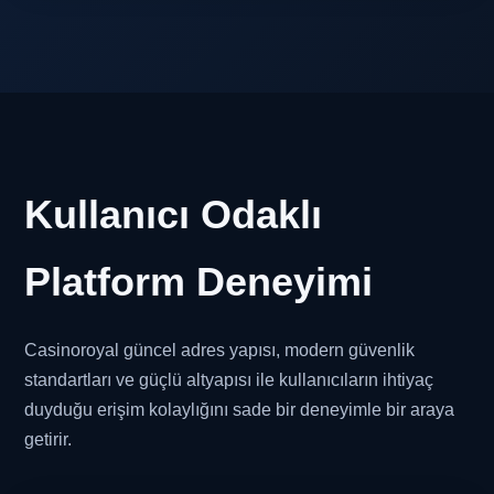
Kullanıcı Odaklı
Platform Deneyimi
Casinoroyal güncel adres yapısı, modern güvenlik
standartları ve güçlü altyapısı ile kullanıcıların ihtiyaç
duyduğu erişim kolaylığını sade bir deneyimle bir araya
getirir.