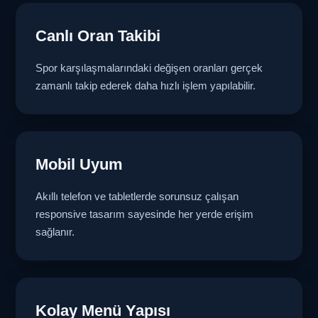
Canlı Oran Takibi
Spor karşılaşmalarındaki değişen oranları gerçek
zamanlı takip ederek daha hızlı işlem yapılabilir.
Mobil Uyum
Akıllı telefon ve tabletlerde sorunsuz çalışan
responsive tasarım sayesinde her yerde erişim
sağlanır.
Kolay Menü Yapısı