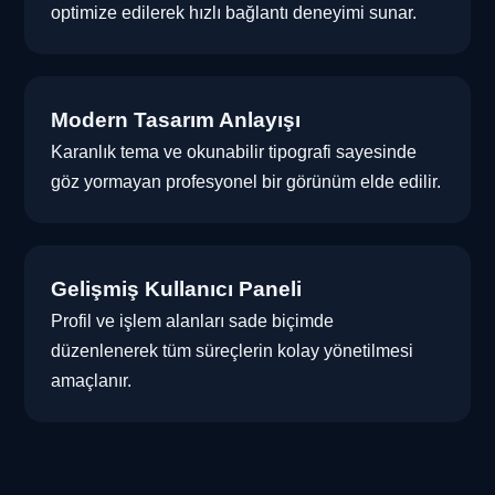
optimize edilerek hızlı bağlantı deneyimi sunar.
Modern Tasarım Anlayışı
Karanlık tema ve okunabilir tipografi sayesinde
göz yormayan profesyonel bir görünüm elde edilir.
Gelişmiş Kullanıcı Paneli
Profil ve işlem alanları sade biçimde
düzenlenerek tüm süreçlerin kolay yönetilmesi
amaçlanır.