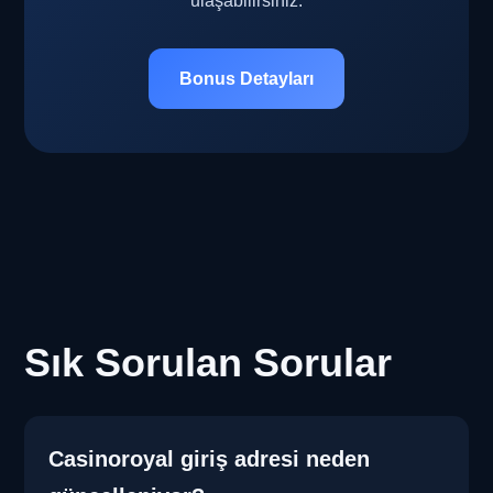
ulaşabilirsiniz.
Bonus Detayları
Sık Sorulan Sorular
Casinoroyal giriş adresi neden