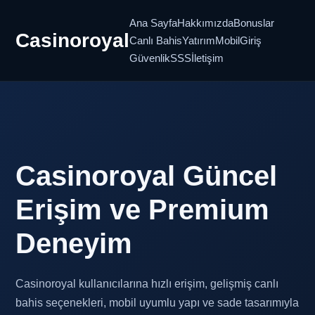
Ana Sayfa
Hakkımızda
Bonuslar
Casinoroyal
Canlı Bahis
Yatırım
Mobil
Giriş
Güvenlik
SSS
İletişim
Casinoroyal Güncel
Erişim ve Premium
Deneyim
Casinoroyal kullanıcılarına hızlı erişim, gelişmiş canlı
bahis seçenekleri, mobil uyumlu yapı ve sade tasarımıyla