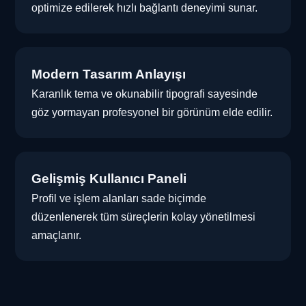
optimize edilerek hızlı bağlantı deneyimi sunar.
Modern Tasarım Anlayışı
Karanlık tema ve okunabilir tipografi sayesinde
göz yormayan profesyonel bir görünüm elde edilir.
Gelişmiş Kullanıcı Paneli
Profil ve işlem alanları sade biçimde
düzenlenerek tüm süreçlerin kolay yönetilmesi
amaçlanır.