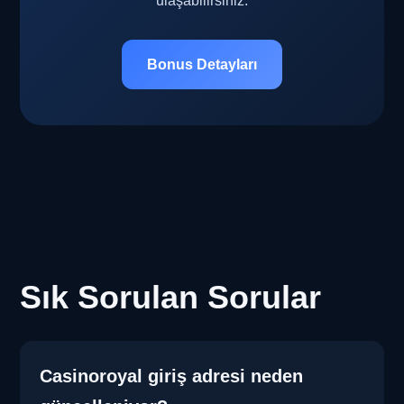
ulaşabilirsiniz.
Bonus Detayları
Sık Sorulan Sorular
Casinoroyal giriş adresi neden