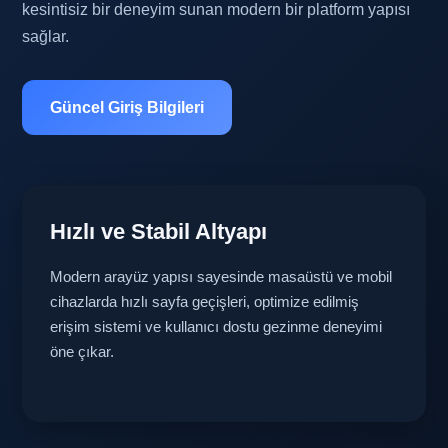
kesintisiz bir deneyim sunan modern bir platform yapısı
sağlar.
Güncel Giriş Bilgileri
Hızlı ve Stabil Altyapı
Modern arayüz yapısı sayesinde masaüstü ve mobil
cihazlarda hızlı sayfa geçişleri, optimize edilmiş
erişim sistemi ve kullanıcı dostu gezinme deneyimi
öne çıkar.