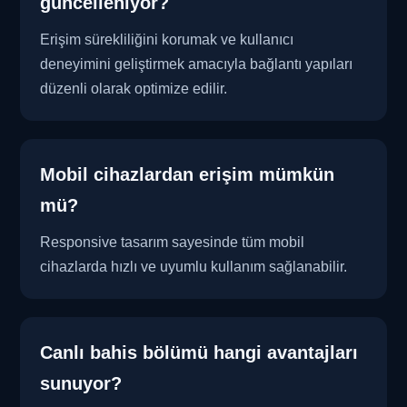
güncelleniyor?
Erişim sürekliliğini korumak ve kullanıcı
deneyimini geliştirmek amacıyla bağlantı yapıları
düzenli olarak optimize edilir.
Mobil cihazlardan erişim mümkün
mü?
Responsive tasarım sayesinde tüm mobil
cihazlarda hızlı ve uyumlu kullanım sağlanabilir.
Canlı bahis bölümü hangi avantajları
sunuyor?