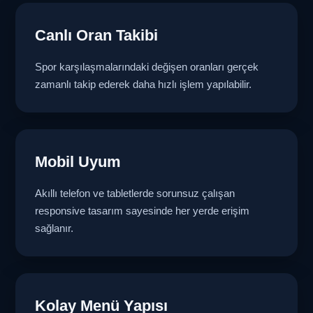
Canlı Oran Takibi
Spor karşılaşmalarındaki değişen oranları gerçek
zamanlı takip ederek daha hızlı işlem yapılabilir.
Mobil Uyum
Akıllı telefon ve tabletlerde sorunsuz çalışan
responsive tasarım sayesinde her yerde erişim
sağlanır.
Kolay Menü Yapısı