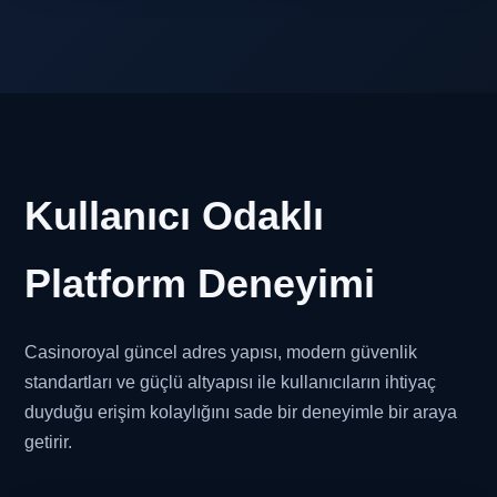
Kullanıcı Odaklı
Platform Deneyimi
Casinoroyal güncel adres yapısı, modern güvenlik
standartları ve güçlü altyapısı ile kullanıcıların ihtiyaç
duyduğu erişim kolaylığını sade bir deneyimle bir araya
getirir.