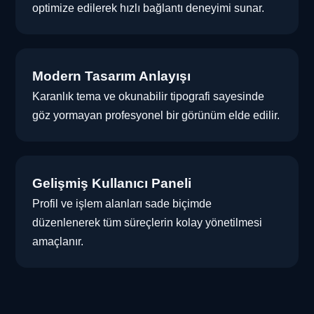
optimize edilerek hızlı bağlantı deneyimi sunar.
Modern Tasarım Anlayışı
Karanlık tema ve okunabilir tipografi sayesinde
göz yormayan profesyonel bir görünüm elde edilir.
Gelişmiş Kullanıcı Paneli
Profil ve işlem alanları sade biçimde
düzenlenerek tüm süreçlerin kolay yönetilmesi
amaçlanır.