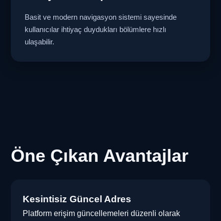
Basit ve modern navigasyon sistemi sayesinde
kullanıcılar ihtiyaç duydukları bölümlere hızlı
ulaşabilir.
Öne Çıkan Avantajlar
Kesintisiz Güncel Adres
Platform erişim güncellemeleri düzenli olarak