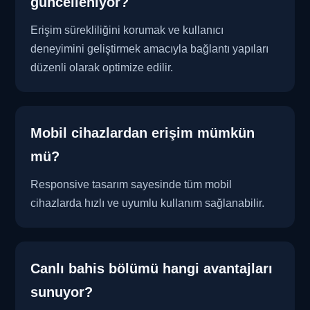
güncelleniyor?
Erişim sürekliliğini korumak ve kullanıcı
deneyimini geliştirmek amacıyla bağlantı yapıları
düzenli olarak optimize edilir.
Mobil cihazlardan erişim mümkün
mü?
Responsive tasarım sayesinde tüm mobil
cihazlarda hızlı ve uyumlu kullanım sağlanabilir.
Canlı bahis bölümü hangi avantajları
sunuyor?