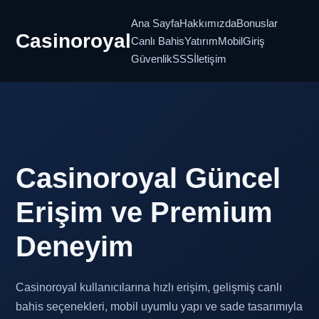
Ana Sayfa
Hakkımızda
Bonuslar
Casinoroyal
Canlı Bahis
Yatırım
Mobil
Giriş
Güvenlik
SSS
İletişim
Casinoroyal Güncel
Erişim ve Premium
Deneyim
Casinoroyal kullanıcılarına hızlı erişim, gelişmiş canlı
bahis seçenekleri, mobil uyumlu yapı ve sade tasarımıyla