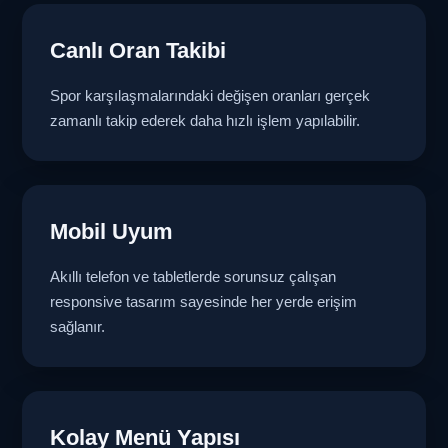
Canlı Oran Takibi
Spor karşılaşmalarındaki değişen oranları gerçek
zamanlı takip ederek daha hızlı işlem yapılabilir.
Mobil Uyum
Akıllı telefon ve tabletlerde sorunsuz çalışan
responsive tasarım sayesinde her yerde erişim
sağlanır.
Kolay Menü Yapısı