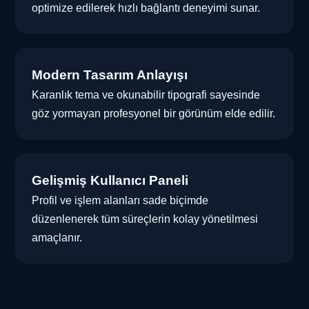
optimize edilerek hızlı bağlantı deneyimi sunar.
Modern Tasarım Anlayışı
Karanlık tema ve okunabilir tipografi sayesinde
göz yormayan profesyonel bir görünüm elde edilir.
Gelişmiş Kullanıcı Paneli
Profil ve işlem alanları sade biçimde
düzenlenerek tüm süreçlerin kolay yönetilmesi
amaçlanır.