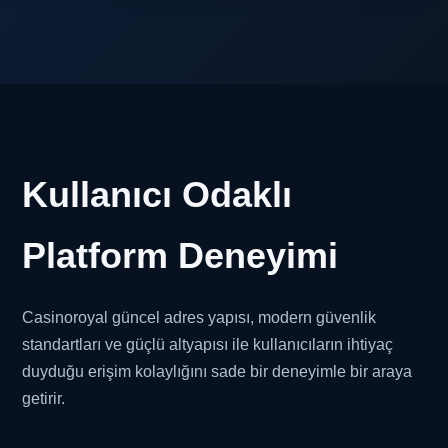
Kullanıcı Odaklı
Platform Deneyimi
Casinoroyal güncel adres yapısı, modern güvenlik
standartları ve güçlü altyapısı ile kullanıcıların ihtiyaç
duyduğu erişim kolaylığını sade bir deneyimle bir araya
getirir.