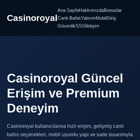
Ana Sayfa
Hakkımızda
Bonuslar
Casinoroyal
Canlı Bahis
Yatırım
Mobil
Giriş
Güvenlik
SSS
İletişim
Casinoroyal Güncel
Erişim ve Premium
Deneyim
Casinoroyal kullanıcılarına hızlı erişim, gelişmiş canlı
bahis seçenekleri, mobil uyumlu yapı ve sade tasarımıyla