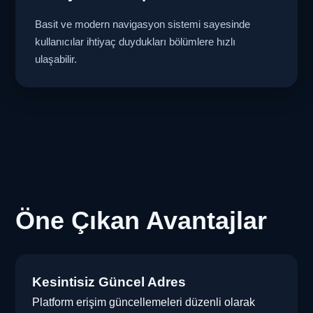
Basit ve modern navigasyon sistemi sayesinde
kullanıcılar ihtiyaç duydukları bölümlere hızlı
ulaşabilir.
Öne Çıkan Avantajlar
Kesintisiz Güncel Adres
Platform erişim güncellemeleri düzenli olarak