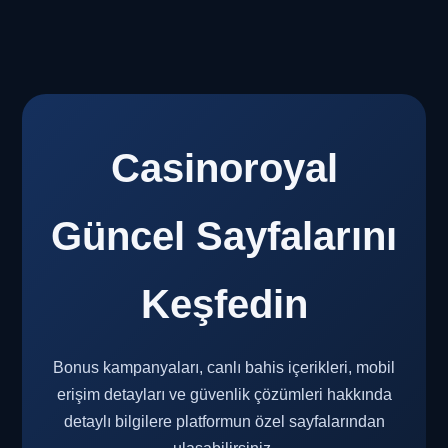
Casinoroyal
Güncel Sayfalarını
Keşfedin
Bonus kampanyaları, canlı bahis içerikleri, mobil
erişim detayları ve güvenlik çözümleri hakkında
detaylı bilgilere platformun özel sayfalarından