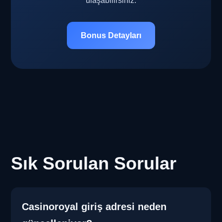
ulaşabilirsiniz.
Bonus Detayları
Sık Sorulan Sorular
Casinoroyal giriş adresi neden