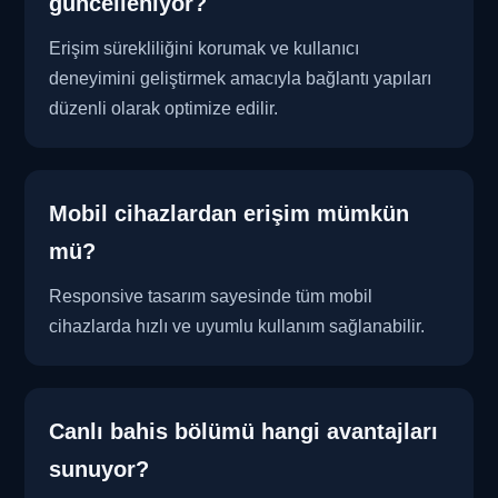
güncelleniyor?
Erişim sürekliliğini korumak ve kullanıcı
deneyimini geliştirmek amacıyla bağlantı yapıları
düzenli olarak optimize edilir.
Mobil cihazlardan erişim mümkün
mü?
Responsive tasarım sayesinde tüm mobil
cihazlarda hızlı ve uyumlu kullanım sağlanabilir.
Canlı bahis bölümü hangi avantajları
sunuyor?