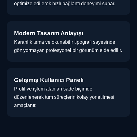
optimize edilerek hızlı bağlantı deneyimi sunar.
Modern Tasarım Anlayışı
Karanlık tema ve okunabilir tipografi sayesinde
göz yormayan profesyonel bir görünüm elde edilir.
Gelişmiş Kullanıcı Paneli
Profil ve işlem alanları sade biçimde
düzenlenerek tüm süreçlerin kolay yönetilmesi
amaçlanır.