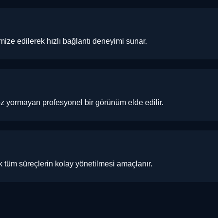
mize edilerek hızlı bağlantı deneyimi sunar.
öz yormayan profesyonel bir görünüm elde edilir.
k tüm süreçlerin kolay yönetilmesi amaçlanır.