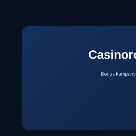
Casinoro
Bonus kampanyala