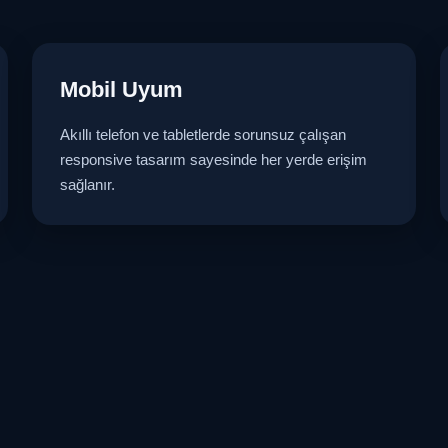
Mobil Uyum
Akıllı telefon ve tabletlerde sorunsuz çalışan
responsive tasarım sayesinde her yerde erişim
sağlanır.