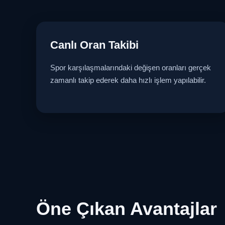
Canlı Oran Takibi
Spor karşılaşmalarındaki değişen oranları gerçek
zamanlı takip ederek daha hızlı işlem yapılabilir.
Öne Çıkan Avantajlar