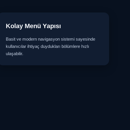
Kolay Menü Yapısı
Basit ve modern navigasyon sistemi sayesinde
kullanıcılar ihtiyaç duydukları bölümlere hızlı
ulaşabilir.