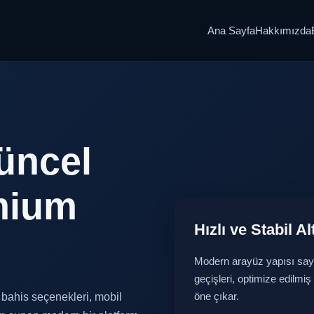
Ana Sayfa
Hakkımızda
üncel
mium
Hızlı ve Stabil Al
Modern arayüz yapısı saye
geçişleri, optimize edilmi
öne çıkar.
ı bahis seçenekleri, mobil