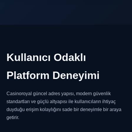
Kullanıcı Odaklı
Platform Deneyimi
Casinoroyal güncel adres yapısı, modern güvenlik
standartları ve güçlü altyapısı ile kullanıcıların ihtiyaç
duyduğu erişim kolaylığını sade bir deneyimle bir araya
getirir.