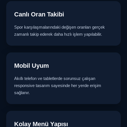
Canlı Oran Takibi
Spor karşılaşmalarındaki değişen oranları gerçek
zamanlı takip ederek daha hızlı işlem yapılabilir.
Mobil Uyum
Akıllı telefon ve tabletlerde sorunsuz çalışan
responsive tasarım sayesinde her yerde erişim
sağlanır.
Kolay Menü Yapısı