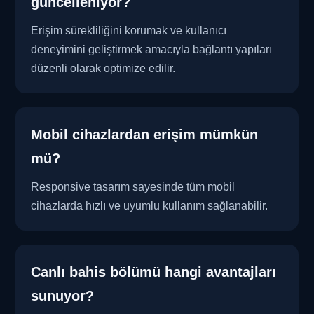
güncelleniyor?
Erişim sürekliliğini korumak ve kullanıcı
deneyimini geliştirmek amacıyla bağlantı yapıları
düzenli olarak optimize edilir.
Mobil cihazlardan erişim mümkün
mü?
Responsive tasarım sayesinde tüm mobil
cihazlarda hızlı ve uyumlu kullanım sağlanabilir.
Canlı bahis bölümü hangi avantajları
sunuyor?