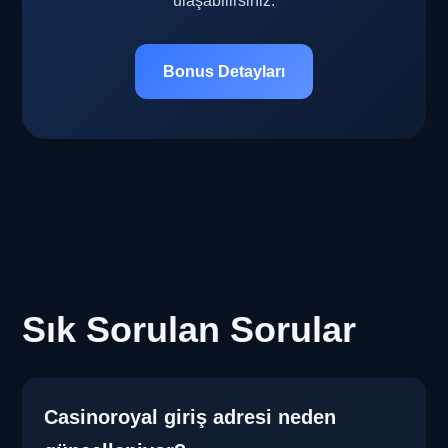
ulaşabilirsiniz.
Bonus Detayları
Sık Sorulan Sorular
Casinoroyal giriş adresi neden