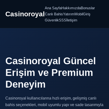
Ana Sayfa
Hakkımızda
Bonuslar
Casinoroyal
Canlı Bahis
Yatırım
Mobil
Giriş
Güvenlik
SSS
İletişim
Casinoroyal Güncel
Erişim ve Premium
Deneyim
Casinoroyal kullanıcılarına hızlı erişim, gelişmiş canlı
bahis seçenekleri, mobil uyumlu yapı ve sade tasarımıyla