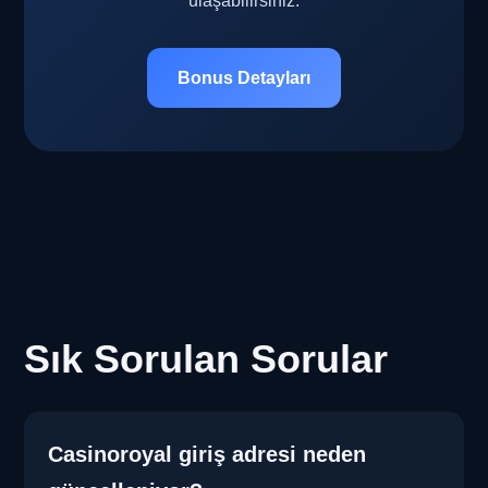
ulaşabilirsiniz.
Bonus Detayları
Sık Sorulan Sorular
Casinoroyal giriş adresi neden