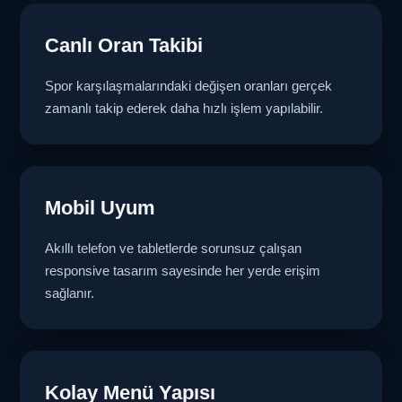
Canlı Oran Takibi
Spor karşılaşmalarındaki değişen oranları gerçek
zamanlı takip ederek daha hızlı işlem yapılabilir.
Mobil Uyum
Akıllı telefon ve tabletlerde sorunsuz çalışan
responsive tasarım sayesinde her yerde erişim
sağlanır.
Kolay Menü Yapısı