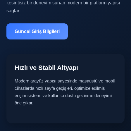
kesintisiz bir deneyim sunan modern bir platform yapısı
sağlar.
Güncel Giriş Bilgileri
Hızlı ve Stabil Altyapı
Modern arayüz yapısı sayesinde masaüstü ve mobil
cihazlarda hızlı sayfa geçişleri, optimize edilmiş
erişim sistemi ve kullanıcı dostu gezinme deneyimi
öne çıkar.