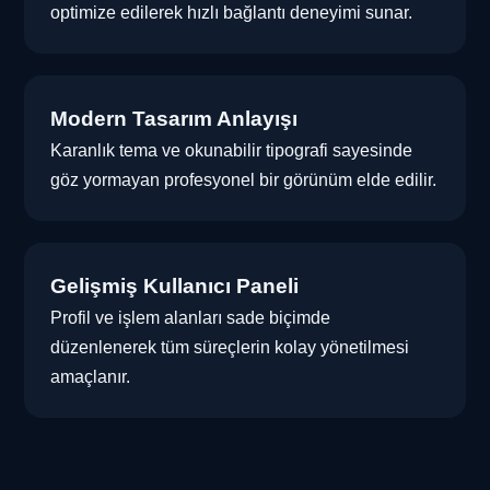
optimize edilerek hızlı bağlantı deneyimi sunar.
Modern Tasarım Anlayışı
Karanlık tema ve okunabilir tipografi sayesinde
göz yormayan profesyonel bir görünüm elde edilir.
Gelişmiş Kullanıcı Paneli
Profil ve işlem alanları sade biçimde
düzenlenerek tüm süreçlerin kolay yönetilmesi
amaçlanır.