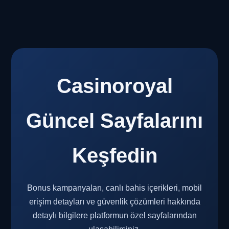
Casinoroyal
Güncel Sayfalarını
Keşfedin
Bonus kampanyaları, canlı bahis içerikleri, mobil
erişim detayları ve güvenlik çözümleri hakkında
detaylı bilgilere platformun özel sayfalarından