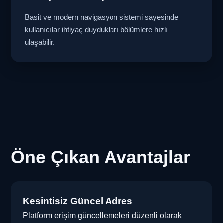
Basit ve modern navigasyon sistemi sayesinde
kullanıcılar ihtiyaç duydukları bölümlere hızlı
ulaşabilir.
Öne Çıkan Avantajlar
Kesintisiz Güncel Adres
Platform erişim güncellemeleri düzenli olarak