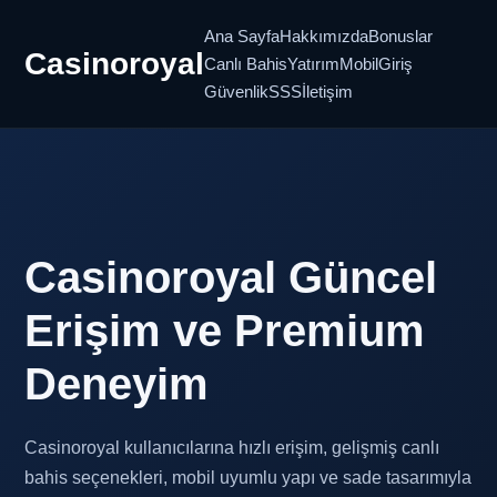
Ana Sayfa
Hakkımızda
Bonuslar
Casinoroyal
Canlı Bahis
Yatırım
Mobil
Giriş
Güvenlik
SSS
İletişim
Casinoroyal Güncel
Erişim ve Premium
Deneyim
Casinoroyal kullanıcılarına hızlı erişim, gelişmiş canlı
bahis seçenekleri, mobil uyumlu yapı ve sade tasarımıyla