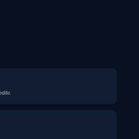
dilir.