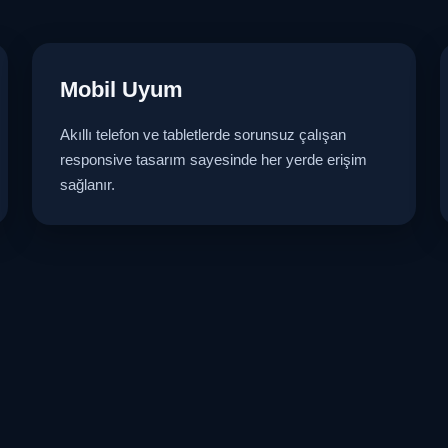
Mobil Uyum
Akıllı telefon ve tabletlerde sorunsuz çalışan
responsive tasarım sayesinde her yerde erişim
sağlanır.