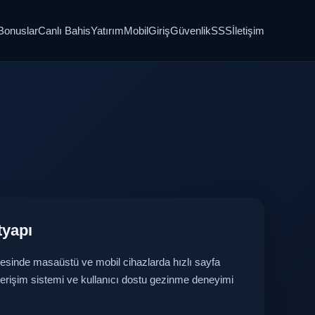
Bonuslar
Canlı Bahis
Yatırım
Mobil
Giriş
Güvenlik
SSS
İletişim
tyapı
sinde masaüstü ve mobil cihazlarda hızlı sayfa
ş erişim sistemi ve kullanıcı dostu gezinme deneyimi