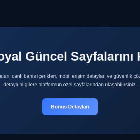
yal Güncel Sayfalarını
rı, canlı bahis içerikleri, mobil erişim detayları ve güvenlik ç
detaylı bilgilere platformun özel sayfalarından ulaşabilirsiniz.
Bonus Detayları