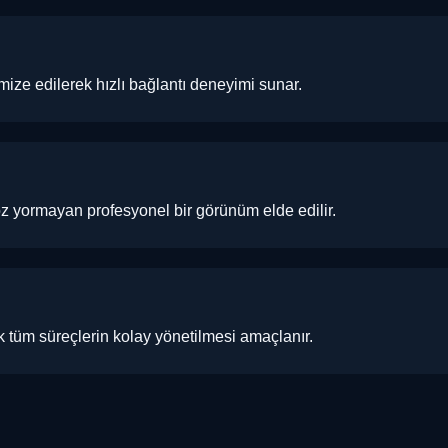
mize edilerek hızlı bağlantı deneyimi sunar.
öz yormayan profesyonel bir görünüm elde edilir.
k tüm süreçlerin kolay yönetilmesi amaçlanır.