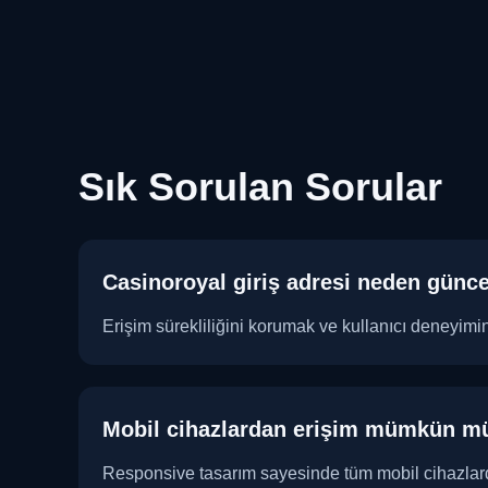
Sık Sorulan Sorular
Casinoroyal giriş adresi neden günce
Erişim sürekliliğini korumak ve kullanıcı deneyimini
Mobil cihazlardan erişim mümkün m
Responsive tasarım sayesinde tüm mobil cihazlarda