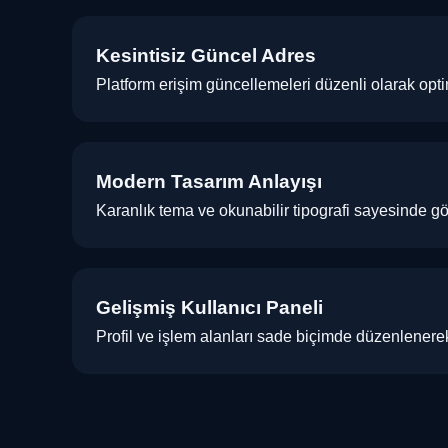
Kesintisiz Güncel Adres
Platform erişim güncellemeleri düzenli olarak opti
Modern Tasarım Anlayışı
Karanlık tema ve okunabilir tipografi sayesinde g
Gelişmiş Kullanıcı Paneli
Profil ve işlem alanları sade biçimde düzenlenere