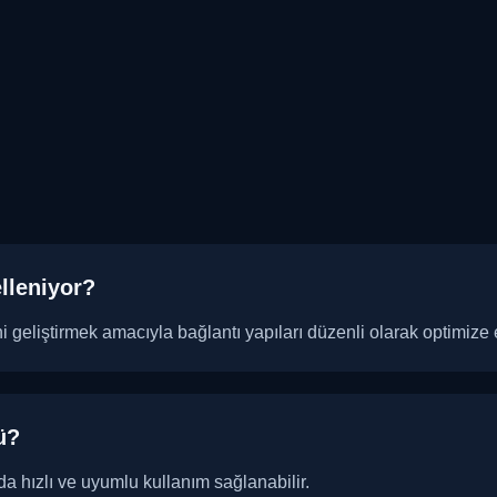
lleniyor?
 geliştirmek amacıyla bağlantı yapıları düzenli olarak optimize e
ü?
 hızlı ve uyumlu kullanım sağlanabilir.