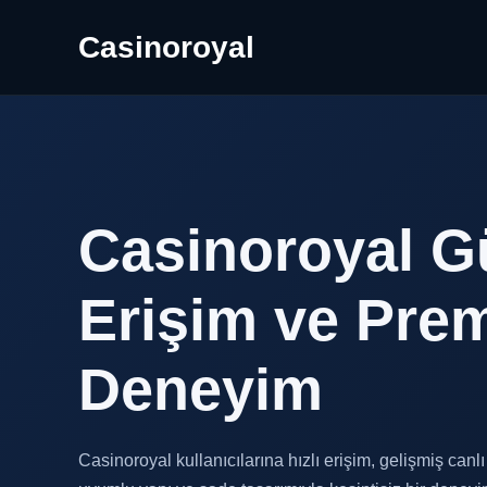
Casinoroyal
Casinoroyal G
Erişim ve Pre
Deneyim
Casinoroyal kullanıcılarına hızlı erişim, gelişmiş canl