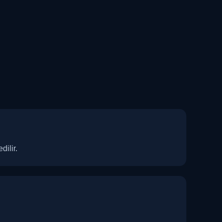
dilir.