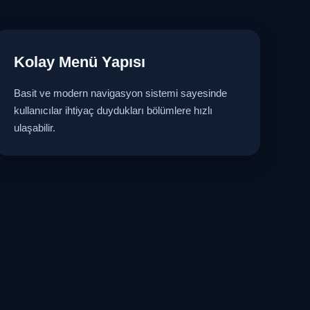
Kolay Menü Yapısı
Basit ve modern navigasyon sistemi sayesinde
kullanıcılar ihtiyaç duydukları bölümlere hızlı
ulaşabilir.