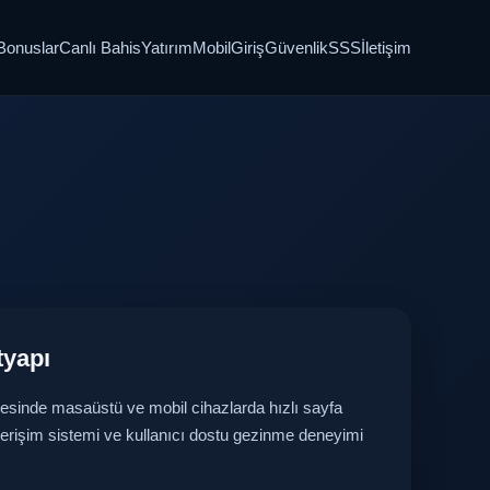
Bonuslar
Canlı Bahis
Yatırım
Mobil
Giriş
Güvenlik
SSS
İletişim
tyapı
sinde masaüstü ve mobil cihazlarda hızlı sayfa
ş erişim sistemi ve kullanıcı dostu gezinme deneyimi