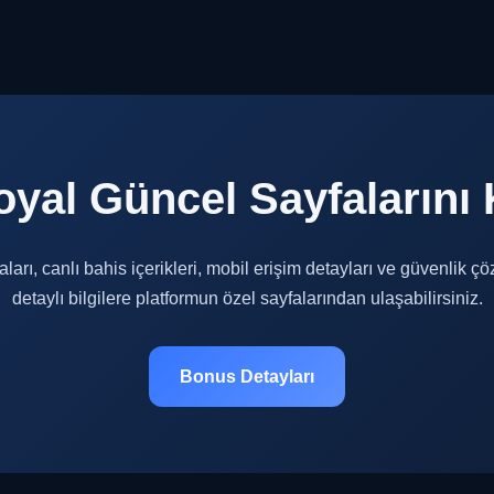
yal Güncel Sayfalarını
rı, canlı bahis içerikleri, mobil erişim detayları ve güvenlik ç
detaylı bilgilere platformun özel sayfalarından ulaşabilirsiniz.
Bonus Detayları