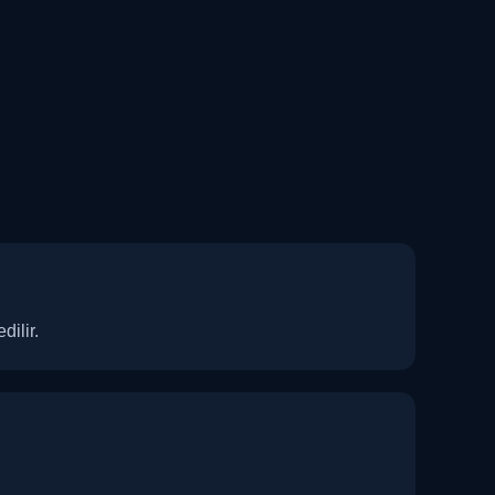
dilir.