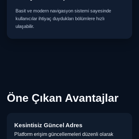
Basit ve modern navigasyon sistemi sayesinde
kullanıcılar ihtiyaç duydukları bölümlere hızlı
ulaşabilir.
Öne Çıkan Avantajlar
Kesintisiz Güncel Adres
Platform erişim güncellemeleri düzenli olarak