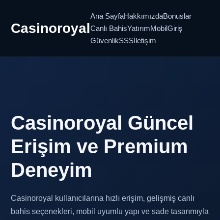
Ana Sayfa
Hakkımızda
Bonuslar
Casinoroyal
Canlı Bahis
Yatırım
Mobil
Giriş
Güvenlik
SSS
İletişim
Casinoroyal Güncel
Erişim ve Premium
Deneyim
Casinoroyal kullanıcılarına hızlı erişim, gelişmiş canlı
bahis seçenekleri, mobil uyumlu yapı ve sade tasarımıyla