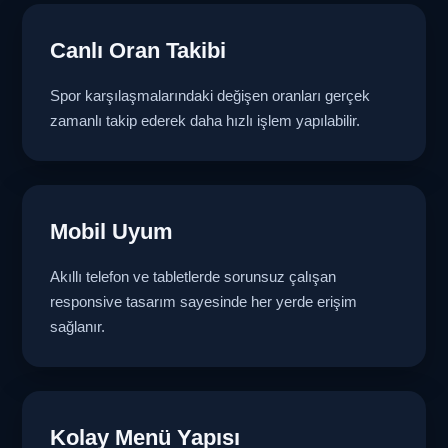
Canlı Oran Takibi
Spor karşılaşmalarındaki değişen oranları gerçek
zamanlı takip ederek daha hızlı işlem yapılabilir.
Mobil Uyum
Akıllı telefon ve tabletlerde sorunsuz çalışan
responsive tasarım sayesinde her yerde erişim
sağlanır.
Kolay Menü Yapısı