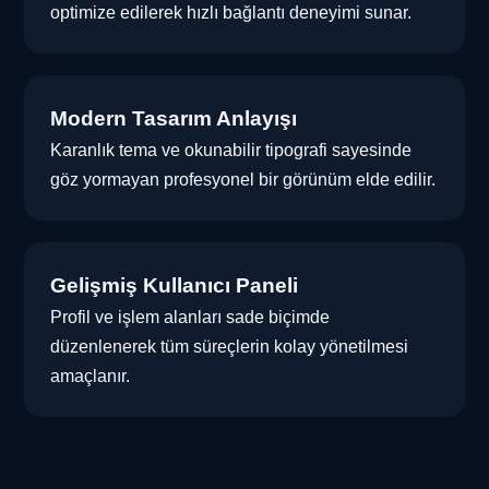
optimize edilerek hızlı bağlantı deneyimi sunar.
Modern Tasarım Anlayışı
Karanlık tema ve okunabilir tipografi sayesinde
göz yormayan profesyonel bir görünüm elde edilir.
Gelişmiş Kullanıcı Paneli
Profil ve işlem alanları sade biçimde
düzenlenerek tüm süreçlerin kolay yönetilmesi
amaçlanır.