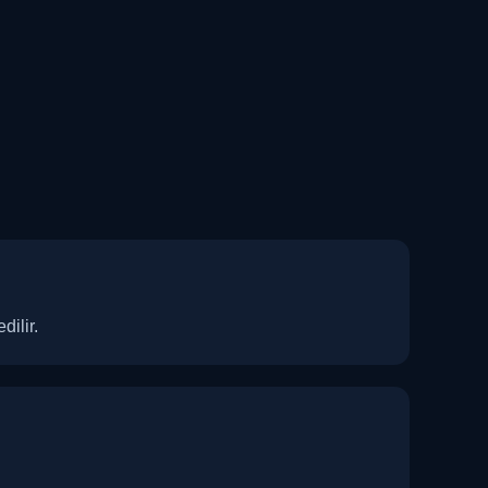
dilir.