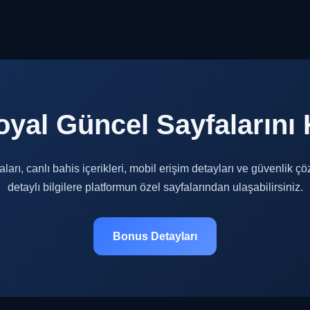
yal Güncel Sayfalarını
rı, canlı bahis içerikleri, mobil erişim detayları ve güvenlik ç
detaylı bilgilere platformun özel sayfalarından ulaşabilirsiniz.
Bonus Detayları