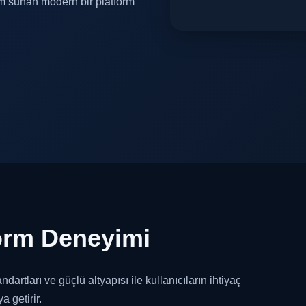
im sunan modern bir platform
form Deneyimi
rtları ve güçlü altyapısı ile kullanıcıların ihtiyaç
 getirir.