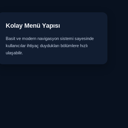
Kolay Menü Yapısı
Basit ve modern navigasyon sistemi sayesinde
kullanıcılar ihtiyaç duydukları bölümlere hızlı
ulaşabilir.