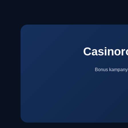
Casinoro
Bonus kampanyala