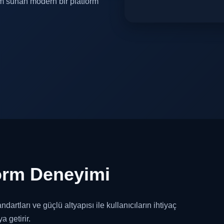
im sunan modern bir platform
form Deneyimi
rtları ve güçlü altyapısı ile kullanıcıların ihtiyaç
 getirir.