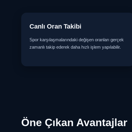
Canlı Oran Takibi
Spor karşılaşmalarındaki değişen oranları gerçek
zamanlı takip ederek daha hızlı işlem yapılabilir.
Öne Çıkan Avantajlar