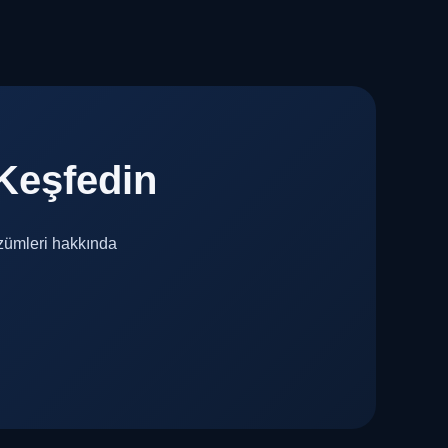
 Keşfedin
özümleri hakkında