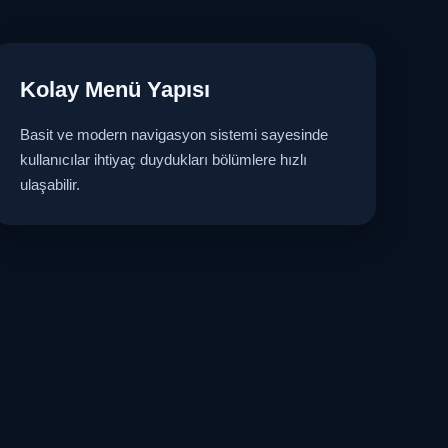
Kolay Menü Yapısı
Basit ve modern navigasyon sistemi sayesinde
kullanıcılar ihtiyaç duydukları bölümlere hızlı
ulaşabilir.