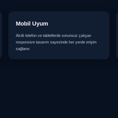
Mobil Uyum
Akıllı telefon ve tabletlerde sorunsuz çalışan
responsive tasarım sayesinde her yerde erişim
sağlanır.