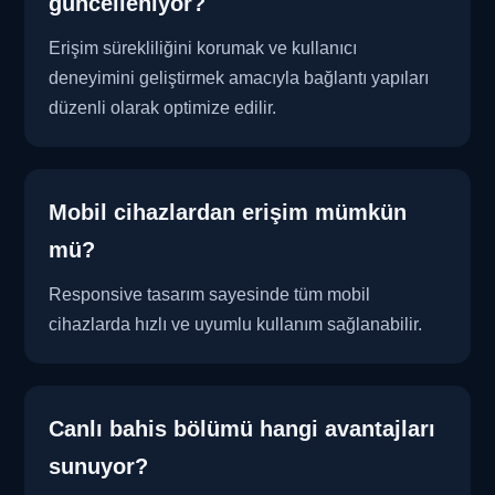
güncelleniyor?
Erişim sürekliliğini korumak ve kullanıcı
deneyimini geliştirmek amacıyla bağlantı yapıları
düzenli olarak optimize edilir.
Mobil cihazlardan erişim mümkün
mü?
Responsive tasarım sayesinde tüm mobil
cihazlarda hızlı ve uyumlu kullanım sağlanabilir.
Canlı bahis bölümü hangi avantajları
sunuyor?