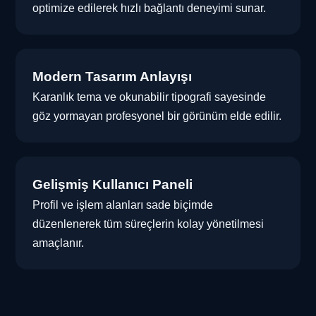
optimize edilerek hızlı bağlantı deneyimi sunar.
Modern Tasarım Anlayışı
Karanlık tema ve okunabilir tipografi sayesinde
göz yormayan profesyonel bir görünüm elde edilir.
Gelişmiş Kullanıcı Paneli
Profil ve işlem alanları sade biçimde
düzenlenerek tüm süreçlerin kolay yönetilmesi
amaçlanır.