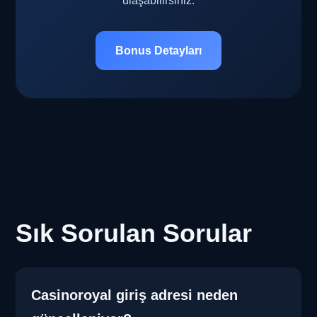
ulaşabilirsiniz.
Bonus Detayları
Sık Sorulan Sorular
Casinoroyal giriş adresi neden