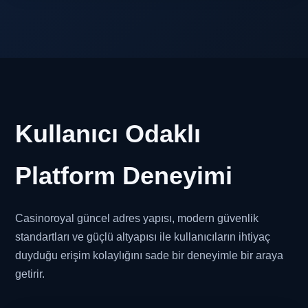
Kullanıcı Odaklı
Platform Deneyimi
Casinoroyal güncel adres yapısı, modern güvenlik
standartları ve güçlü altyapısı ile kullanıcıların ihtiyaç
duyduğu erişim kolaylığını sade bir deneyimle bir araya
getirir.