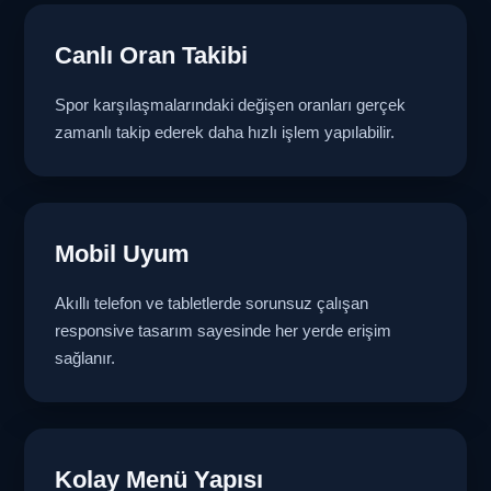
Canlı Oran Takibi
Spor karşılaşmalarındaki değişen oranları gerçek
zamanlı takip ederek daha hızlı işlem yapılabilir.
Mobil Uyum
Akıllı telefon ve tabletlerde sorunsuz çalışan
responsive tasarım sayesinde her yerde erişim
sağlanır.
Kolay Menü Yapısı