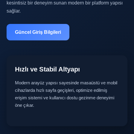
kesintisiz bir deneyim sunan modern bir platform yapısı
sağlar.
Güncel Giriş Bilgileri
Hızlı ve Stabil Altyapı
Modern arayüz yapısı sayesinde masaüstü ve mobil
cihazlarda hızlı sayfa geçişleri, optimize edilmiş
erişim sistemi ve kullanıcı dostu gezinme deneyimi
öne çıkar.