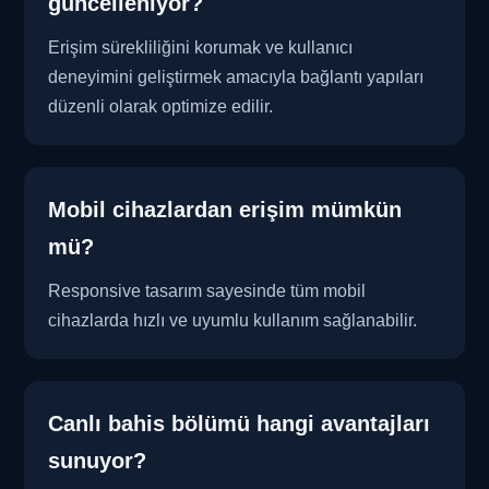
güncelleniyor?
Erişim sürekliliğini korumak ve kullanıcı
deneyimini geliştirmek amacıyla bağlantı yapıları
düzenli olarak optimize edilir.
Mobil cihazlardan erişim mümkün
mü?
Responsive tasarım sayesinde tüm mobil
cihazlarda hızlı ve uyumlu kullanım sağlanabilir.
Canlı bahis bölümü hangi avantajları
sunuyor?