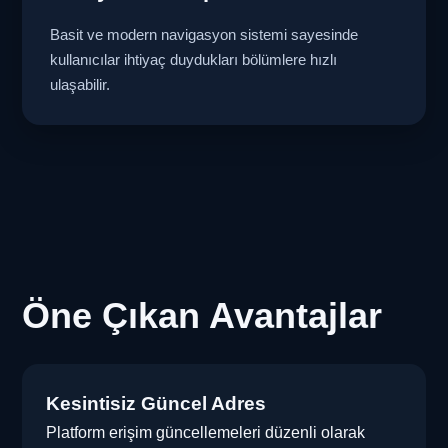
Basit ve modern navigasyon sistemi sayesinde
kullanıcılar ihtiyaç duydukları bölümlere hızlı
ulaşabilir.
Öne Çıkan Avantajlar
Kesintisiz Güncel Adres
Platform erişim güncellemeleri düzenli olarak