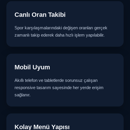
Canlı Oran Takibi
Spor karşılaşmalarındaki değişen oranları gerçek
zamanlı takip ederek daha hızlı işlem yapılabilir.
Mobil Uyum
Akıllı telefon ve tabletlerde sorunsuz çalışan
responsive tasarım sayesinde her yerde erişim
sağlanır.
Kolay Menü Yapısı