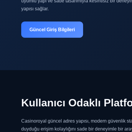
uyumlu yapı ve sade tasarımıyla kesintisiz bir deney
yapısı sağlar.
Güncel Giriş Bilgileri
Kullanıcı Odaklı Plat
Casinoroyal güncel adres yapısı, modern güvenlik standa
duyduğu erişim kolaylığını sade bir deneyimle bir araya