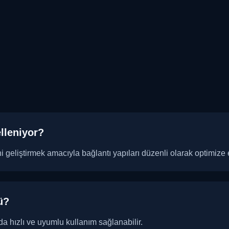
lleniyor?
 geliştirmek amacıyla bağlantı yapıları düzenli olarak optimize e
ü?
 hızlı ve uyumlu kullanım sağlanabilir.