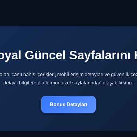
yal Güncel Sayfalarını
rı, canlı bahis içerikleri, mobil erişim detayları ve güvenlik ç
detaylı bilgilere platformun özel sayfalarından ulaşabilirsiniz.
Bonus Detayları