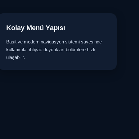
Kolay Menü Yapısı
Basit ve modern navigasyon sistemi sayesinde
kullanıcılar ihtiyaç duydukları bölümlere hızlı
ulaşabilir.