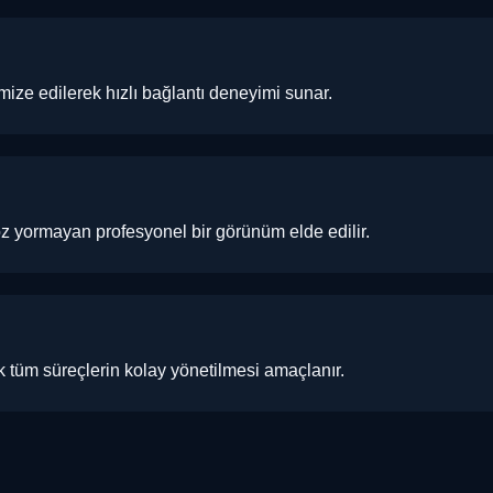
mize edilerek hızlı bağlantı deneyimi sunar.
öz yormayan profesyonel bir görünüm elde edilir.
k tüm süreçlerin kolay yönetilmesi amaçlanır.