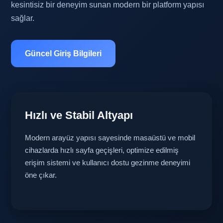
kesintisiz bir deneyim sunan modern bir platform yapısı
sağlar.
Güncel Giriş Bilgileri
Hızlı ve Stabil Altyapı
Modern arayüz yapısı sayesinde masaüstü ve mobil
cihazlarda hızlı sayfa geçişleri, optimize edilmiş
erişim sistemi ve kullanıcı dostu gezinme deneyimi
öne çıkar.