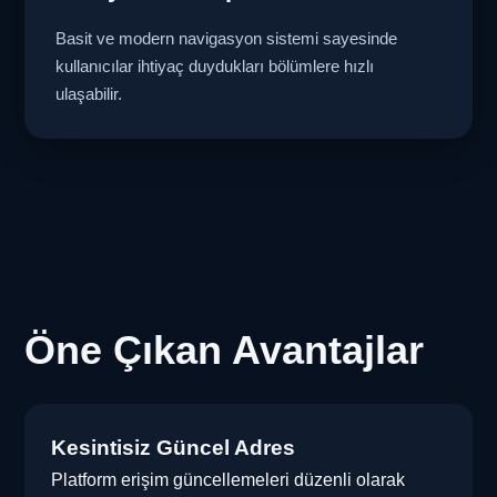
Basit ve modern navigasyon sistemi sayesinde
kullanıcılar ihtiyaç duydukları bölümlere hızlı
ulaşabilir.
Öne Çıkan Avantajlar
Kesintisiz Güncel Adres
Platform erişim güncellemeleri düzenli olarak