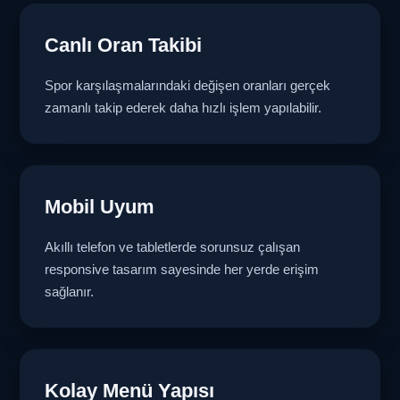
Canlı Oran Takibi
Spor karşılaşmalarındaki değişen oranları gerçek
zamanlı takip ederek daha hızlı işlem yapılabilir.
Mobil Uyum
Akıllı telefon ve tabletlerde sorunsuz çalışan
responsive tasarım sayesinde her yerde erişim
sağlanır.
Kolay Menü Yapısı