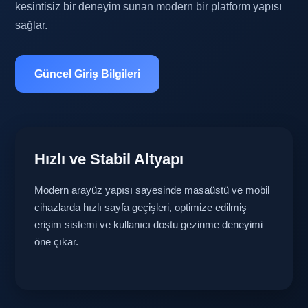
kesintisiz bir deneyim sunan modern bir platform yapısı
sağlar.
Güncel Giriş Bilgileri
Hızlı ve Stabil Altyapı
Modern arayüz yapısı sayesinde masaüstü ve mobil
cihazlarda hızlı sayfa geçişleri, optimize edilmiş
erişim sistemi ve kullanıcı dostu gezinme deneyimi
öne çıkar.