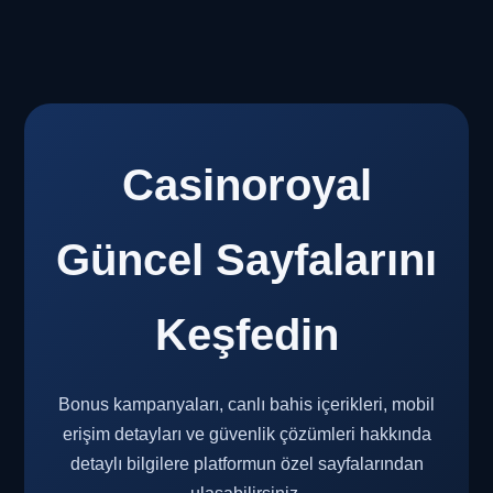
Casinoroyal
Güncel Sayfalarını
Keşfedin
Bonus kampanyaları, canlı bahis içerikleri, mobil
erişim detayları ve güvenlik çözümleri hakkında
detaylı bilgilere platformun özel sayfalarından