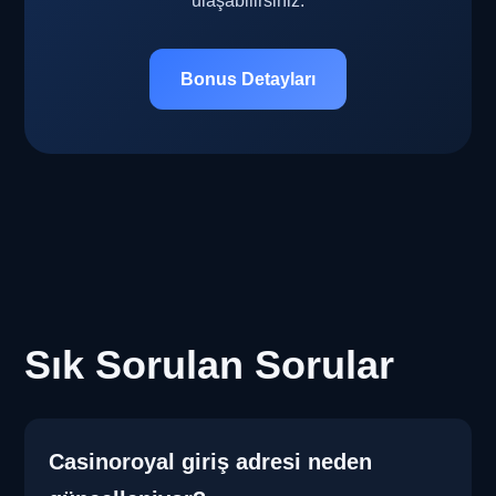
ulaşabilirsiniz.
Bonus Detayları
Sık Sorulan Sorular
Casinoroyal giriş adresi neden