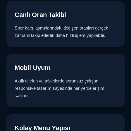
Canlı Oran Takibi
Spor karşılaşmalarındaki değişen oranları gerçek
zamanlı takip ederek daha hızlı işlem yapılabilir.
Mobil Uyum
Akıllı telefon ve tabletlerde sorunsuz çalışan
responsive tasarım sayesinde her yerde erişim
sağlanır.
Kolay Menü Yapısı