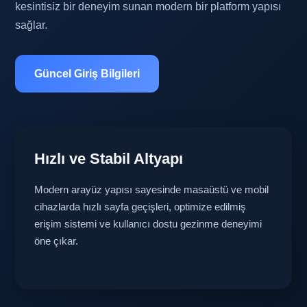
kesintisiz bir deneyim sunan modern bir platform yapısı
sağlar.
Güncel Giriş Bilgileri
Hızlı ve Stabil Altyapı
Modern arayüz yapısı sayesinde masaüstü ve mobil
cihazlarda hızlı sayfa geçişleri, optimize edilmiş
erişim sistemi ve kullanıcı dostu gezinme deneyimi
öne çıkar.