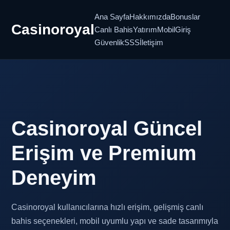
Ana Sayfa
Hakkımızda
Bonuslar
Casinoroyal
Canlı Bahis
Yatırım
Mobil
Giriş
Güvenlik
SSS
İletişim
Casinoroyal Güncel
Erişim ve Premium
Deneyim
Casinoroyal kullanıcılarına hızlı erişim, gelişmiş canlı
bahis seçenekleri, mobil uyumlu yapı ve sade tasarımıyla