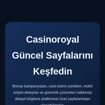
Casinoroyal
Güncel Sayfalarını
Keşfedin
Bonus kampanyaları, canlı bahis içerikleri, mobil
erişim detayları ve güvenlik çözümleri hakkında
detaylı bilgilere platformun özel sayfalarından