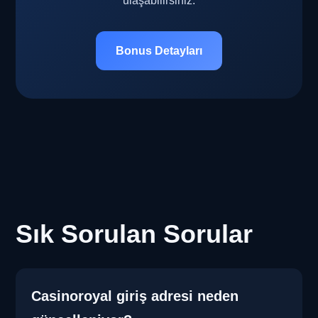
ulaşabilirsiniz.
Bonus Detayları
Sık Sorulan Sorular
Casinoroyal giriş adresi neden