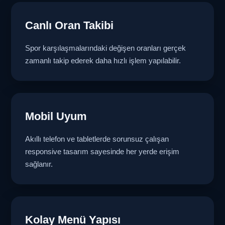
Canlı Oran Takibi
Spor karşılaşmalarındaki değişen oranları gerçek
zamanlı takip ederek daha hızlı işlem yapılabilir.
Mobil Uyum
Akıllı telefon ve tabletlerde sorunsuz çalışan
responsive tasarım sayesinde her yerde erişim
sağlanır.
Kolay Menü Yapısı