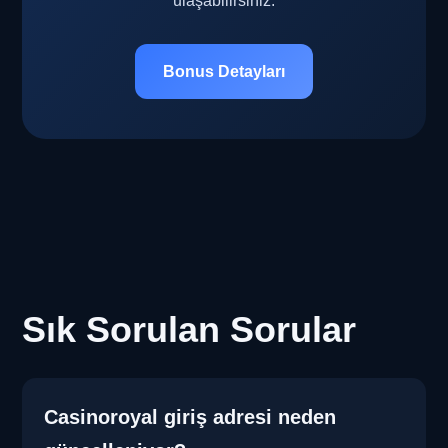
ulaşabilirsiniz.
Bonus Detayları
Sık Sorulan Sorular
Casinoroyal giriş adresi neden