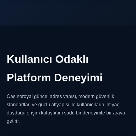
Kullanıcı Odaklı
Platform Deneyimi
Casinoroyal güncel adres yapısı, modern güvenlik
standartları ve güçlü altyapısı ile kullanıcıların ihtiyaç
duyduğu erişim kolaylığını sade bir deneyimle bir araya
getirir.