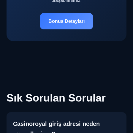
ulaşabilirsiniz.
Bonus Detayları
Sık Sorulan Sorular
Casinoroyal giriş adresi neden