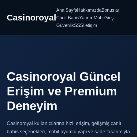
Ana Sayfa
Hakkımızda
Bonuslar
Casinoroyal
Canlı Bahis
Yatırım
Mobil
Giriş
Güvenlik
SSS
İletişim
Casinoroyal Güncel
Erişim ve Premium
Deneyim
Casinoroyal kullanıcılarına hızlı erişim, gelişmiş canlı
bahis seçenekleri, mobil uyumlu yapı ve sade tasarımıyla