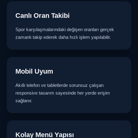
Canlı Oran Takibi
Spor karşılaşmalarındaki değişen oranları gerçek
zamanlı takip ederek daha hızlı işlem yapılabilir.
Mobil Uyum
Akıllı telefon ve tabletlerde sorunsuz çalışan
responsive tasarım sayesinde her yerde erişim
sağlanır.
Kolay Menü Yapısı