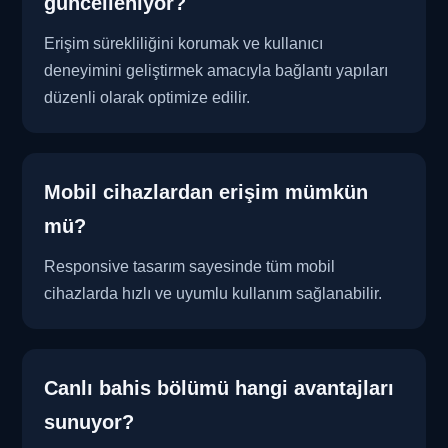
güncelleniyor?
Erişim sürekliliğini korumak ve kullanıcı
deneyimini geliştirmek amacıyla bağlantı yapıları
düzenli olarak optimize edilir.
Mobil cihazlardan erişim mümkün
mü?
Responsive tasarım sayesinde tüm mobil
cihazlarda hızlı ve uyumlu kullanım sağlanabilir.
Canlı bahis bölümü hangi avantajları
sunuyor?