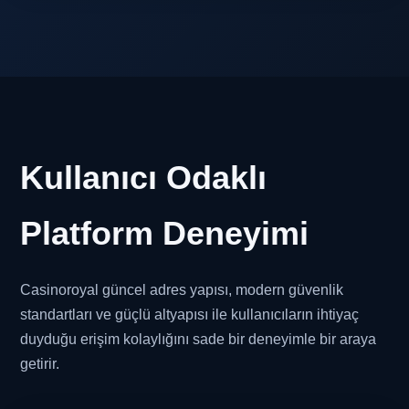
Kullanıcı Odaklı
Platform Deneyimi
Casinoroyal güncel adres yapısı, modern güvenlik
standartları ve güçlü altyapısı ile kullanıcıların ihtiyaç
duyduğu erişim kolaylığını sade bir deneyimle bir araya
getirir.