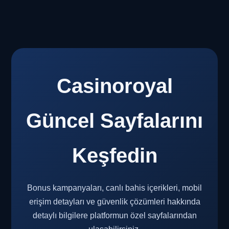
Casinoroyal
Güncel Sayfalarını
Keşfedin
Bonus kampanyaları, canlı bahis içerikleri, mobil
erişim detayları ve güvenlik çözümleri hakkında
detaylı bilgilere platformun özel sayfalarından