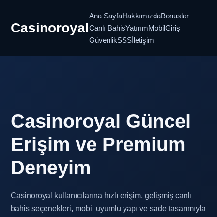
Ana Sayfa
Hakkımızda
Bonuslar
Casinoroyal
Canlı Bahis
Yatırım
Mobil
Giriş
Güvenlik
SSS
İletişim
Casinoroyal Güncel
Erişim ve Premium
Deneyim
Casinoroyal kullanıcılarına hızlı erişim, gelişmiş canlı
bahis seçenekleri, mobil uyumlu yapı ve sade tasarımıyla