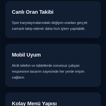
Canlı Oran Takibi
Spor karşılaşmalarındaki değişen oranları gerçek
zamanlı takip ederek daha hızlı işlem yapılabilir.
Mobil Uyum
Akıllı telefon ve tabletlerde sorunsuz çalışan
responsive tasarım sayesinde her yerde erişim
sağlanır.
Kolay Menü Yapısı