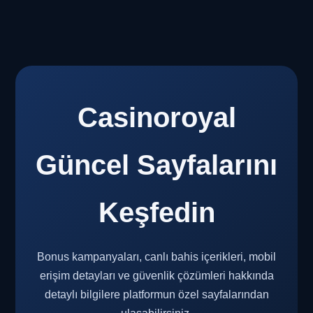
Casinoroyal
Güncel Sayfalarını
Keşfedin
Bonus kampanyaları, canlı bahis içerikleri, mobil
erişim detayları ve güvenlik çözümleri hakkında
detaylı bilgilere platformun özel sayfalarından