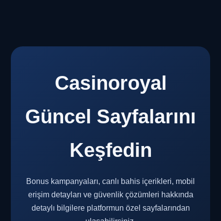
Casinoroyal
Güncel Sayfalarını
Keşfedin
Bonus kampanyaları, canlı bahis içerikleri, mobil
erişim detayları ve güvenlik çözümleri hakkında
detaylı bilgilere platformun özel sayfalarından