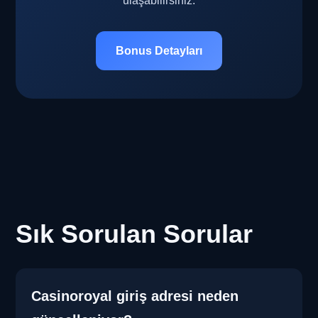
ulaşabilirsiniz.
Bonus Detayları
Sık Sorulan Sorular
Casinoroyal giriş adresi neden