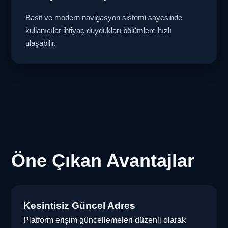
Basit ve modern navigasyon sistemi sayesinde
kullanıcılar ihtiyaç duydukları bölümlere hızlı
ulaşabilir.
Öne Çıkan Avantajlar
Kesintisiz Güncel Adres
Platform erişim güncellemeleri düzenli olarak