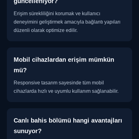
güncelleniyor?
Erişim sürekliliğini korumak ve kullanıcı
deneyimini geliştirmek amacıyla bağlantı yapıları
düzenli olarak optimize edilir.
Mobil cihazlardan erişim mümkün
mü?
Responsive tasarım sayesinde tüm mobil
cihazlarda hızlı ve uyumlu kullanım sağlanabilir.
Canlı bahis bölümü hangi avantajları
sunuyor?