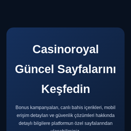
Casinoroyal
Güncel Sayfalarını
Keşfedin
Bonus kampanyaları, canlı bahis içerikleri, mobil
erişim detayları ve güvenlik çözümleri hakkında
detaylı bilgilere platformun özel sayfalarından