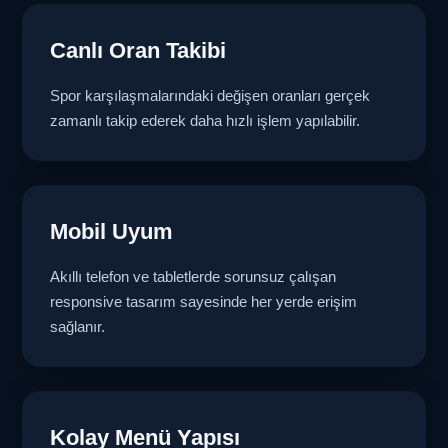
Canlı Oran Takibi
Spor karşılaşmalarındaki değişen oranları gerçek
zamanlı takip ederek daha hızlı işlem yapılabilir.
Mobil Uyum
Akıllı telefon ve tabletlerde sorunsuz çalışan
responsive tasarım sayesinde her yerde erişim
sağlanır.
Kolay Menü Yapısı