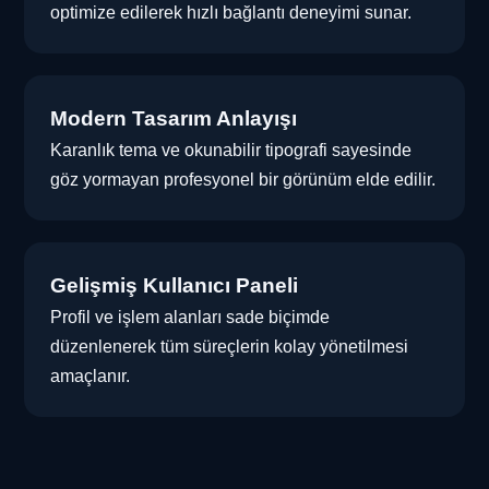
optimize edilerek hızlı bağlantı deneyimi sunar.
Modern Tasarım Anlayışı
Karanlık tema ve okunabilir tipografi sayesinde
göz yormayan profesyonel bir görünüm elde edilir.
Gelişmiş Kullanıcı Paneli
Profil ve işlem alanları sade biçimde
düzenlenerek tüm süreçlerin kolay yönetilmesi
amaçlanır.