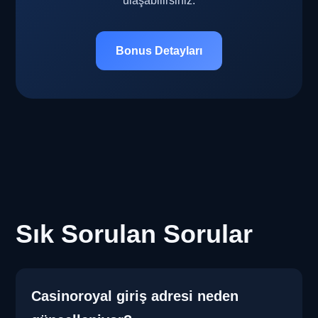
ulaşabilirsiniz.
Bonus Detayları
Sık Sorulan Sorular
Casinoroyal giriş adresi neden