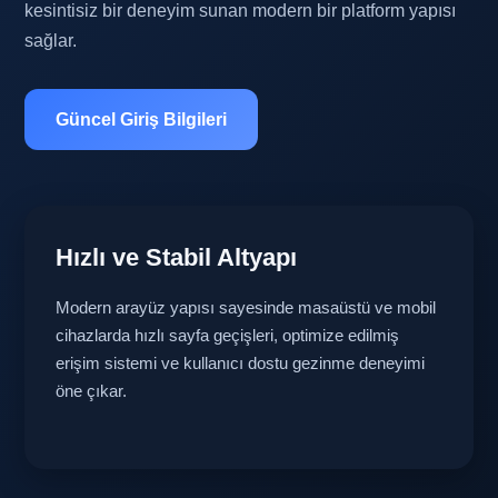
kesintisiz bir deneyim sunan modern bir platform yapısı
sağlar.
Güncel Giriş Bilgileri
Hızlı ve Stabil Altyapı
Modern arayüz yapısı sayesinde masaüstü ve mobil
cihazlarda hızlı sayfa geçişleri, optimize edilmiş
erişim sistemi ve kullanıcı dostu gezinme deneyimi
öne çıkar.