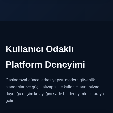
Kullanıcı Odaklı
Platform Deneyimi
Casinoroyal güncel adres yapısı, modern güvenlik
standartları ve güçlü altyapısı ile kullanıcıların ihtiyaç
duyduğu erişim kolaylığını sade bir deneyimle bir araya
getirir.