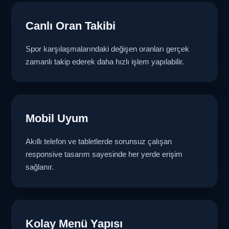
Canlı Oran Takibi
Spor karşılaşmalarındaki değişen oranları gerçek
zamanlı takip ederek daha hızlı işlem yapılabilir.
Mobil Uyum
Akıllı telefon ve tabletlerde sorunsuz çalışan
responsive tasarım sayesinde her yerde erişim
sağlanır.
Kolay Menü Yapısı