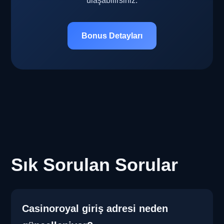
ulaşabilirsiniz.
Bonus Detayları
Sık Sorulan Sorular
Casinoroyal giriş adresi neden