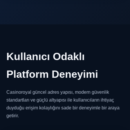
Kullanıcı Odaklı
Platform Deneyimi
Casinoroyal güncel adres yapısı, modern güvenlik
standartları ve güçlü altyapısı ile kullanıcıların ihtiyaç
duyduğu erişim kolaylığını sade bir deneyimle bir araya
getirir.