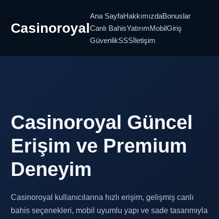
Ana Sayfa
Hakkımızda
Bonuslar
Casinoroyal
Canlı Bahis
Yatırım
Mobil
Giriş
Güvenlik
SSS
İletişim
Casinoroyal Güncel
Erişim ve Premium
Deneyim
Casinoroyal kullanıcılarına hızlı erişim, gelişmiş canlı
bahis seçenekleri, mobil uyumlu yapı ve sade tasarımıyla