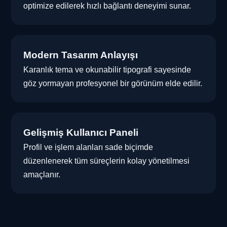
optimize edilerek hızlı bağlantı deneyimi sunar.
Modern Tasarım Anlayışı
Karanlık tema ve okunabilir tipografi sayesinde
göz yormayan profesyonel bir görünüm elde edilir.
Gelişmiş Kullanıcı Paneli
Profil ve işlem alanları sade biçimde
düzenlenerek tüm süreçlerin kolay yönetilmesi
amaçlanır.