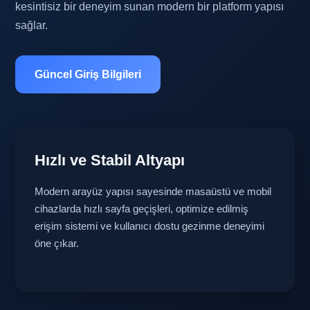
kesintisiz bir deneyim sunan modern bir platform yapısı
sağlar.
Güncel Giriş Bilgileri
Hızlı ve Stabil Altyapı
Modern arayüz yapısı sayesinde masaüstü ve mobil
cihazlarda hızlı sayfa geçişleri, optimize edilmiş
erişim sistemi ve kullanıcı dostu gezinme deneyimi
öne çıkar.