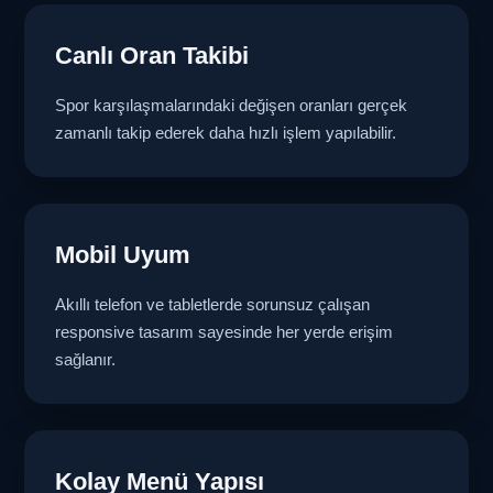
Canlı Oran Takibi
Spor karşılaşmalarındaki değişen oranları gerçek
zamanlı takip ederek daha hızlı işlem yapılabilir.
Mobil Uyum
Akıllı telefon ve tabletlerde sorunsuz çalışan
responsive tasarım sayesinde her yerde erişim
sağlanır.
Kolay Menü Yapısı