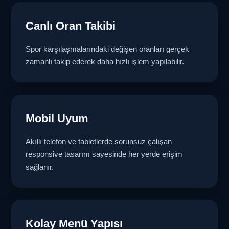
Canlı Oran Takibi
Spor karşılaşmalarındaki değişen oranları gerçek
zamanlı takip ederek daha hızlı işlem yapılabilir.
Mobil Uyum
Akıllı telefon ve tabletlerde sorunsuz çalışan
responsive tasarım sayesinde her yerde erişim
sağlanır.
Kolay Menü Yapısı