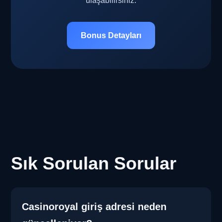
ulaşabilirsiniz.
Bonus Detayları
Sık Sorulan Sorular
Casinoroyal giriş adresi neden