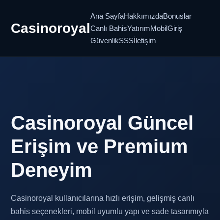
Ana Sayfa
Hakkımızda
Bonuslar
Casinoroyal
Canlı Bahis
Yatırım
Mobil
Giriş
Güvenlik
SSS
İletişim
Casinoroyal Güncel
Erişim ve Premium
Deneyim
Casinoroyal kullanıcılarına hızlı erişim, gelişmiş canlı
bahis seçenekleri, mobil uyumlu yapı ve sade tasarımıyla