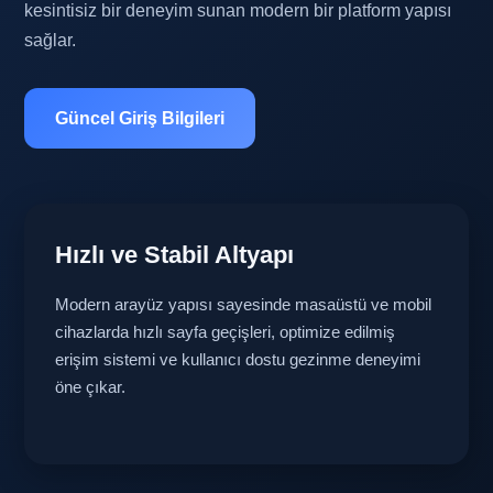
kesintisiz bir deneyim sunan modern bir platform yapısı
sağlar.
Güncel Giriş Bilgileri
Hızlı ve Stabil Altyapı
Modern arayüz yapısı sayesinde masaüstü ve mobil
cihazlarda hızlı sayfa geçişleri, optimize edilmiş
erişim sistemi ve kullanıcı dostu gezinme deneyimi
öne çıkar.